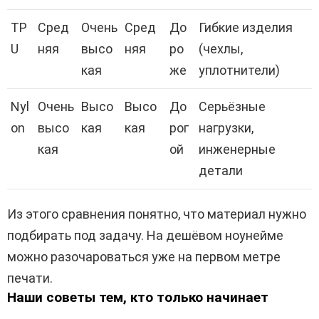
TP
Сред
Очень
Сред
До
Гибкие изделия
U
няя
высо
няя
ро
(чехлы,
кая
же
уплотнители)
Nyl
Очень
Высо
Высо
До
Серьёзные
on
высо
кая
кая
рог
нагрузки,
кая
ой
инженерные
детали
Из этого сравнения понятно, что материал нужно
подбирать под задачу. На дешёвом ноунейме
можно разочароваться уже на первом метре
печати.
Наши советы тем, кто только начинает