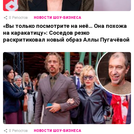
0
Репостов
НОВОСТИ ШОУ-БИЗНЕСА
«Вы только посмотрите на неё… Она похожа
на каракатицу»: Соседов резко
раскритиковал новый образ Аллы Пугачёвой
0
Репостов
НОВОСТИ ШОУ-БИЗНЕСА