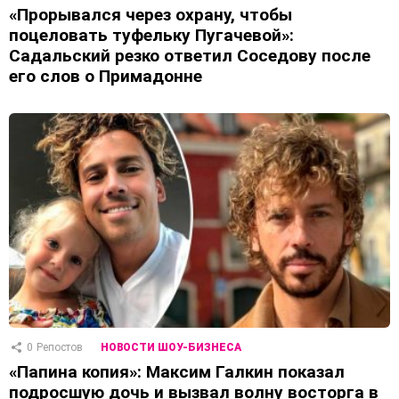
«Прорывался через охрану, чтобы
поцеловать туфельку Пугачевой»:
Садальский резко ответил Соседову после
его слов о Примадонне
0
Репостов
НОВОСТИ ШОУ-БИЗНЕСА
«Папина копия»: Максим Галкин показал
подросшую дочь и вызвал волну восторга в