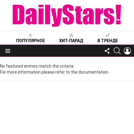
ПОПУЛЯРНОЕ
ХИТ-ПАРАД
В ТРЕНДЕ
FOLLOW
SEARC
L
US
Меню
No featured entries match the criteria.
For more information please refer to the documentation.