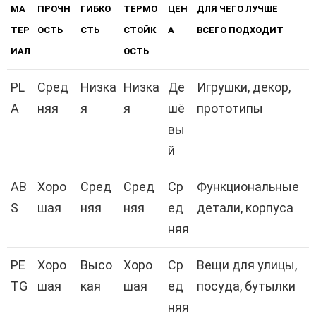
МА
ПРОЧН
ГИБКО
ТЕРМО
ЦЕН
ДЛЯ ЧЕГО ЛУЧШЕ
ТЕР
ОСТЬ
СТЬ
СТОЙК
А
ВСЕГО ПОДХОДИТ
ИАЛ
ОСТЬ
PL
Сред
Низка
Низка
Де
Игрушки, декор,
A
няя
я
я
шё
прототипы
вы
й
AB
Хоро
Сред
Сред
Ср
Функциональные
S
шая
няя
няя
ед
детали, корпуса
няя
PE
Хоро
Высо
Хоро
Ср
Вещи для улицы,
TG
шая
кая
шая
ед
посуда, бутылки
няя