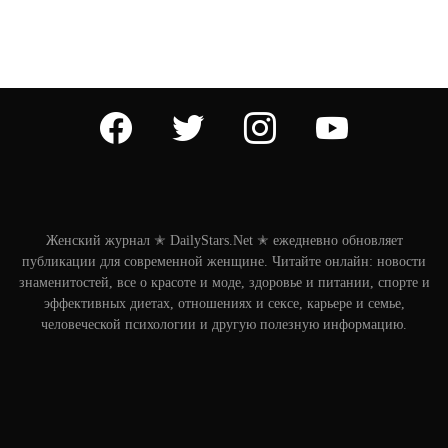
facebook
twitter
instagram
youtube
Женский журнал ✭ DailyStars.Net ✭ ежедневно обновляет
публикации для современной женщине. Читайте онлайн: новости
знаменитостей, все о красоте и моде, здоровье и питании, спорте и
эффективных диетах, отношениях и сексе, карьере и семье,
человеческой психологии и другую полезную информацию.