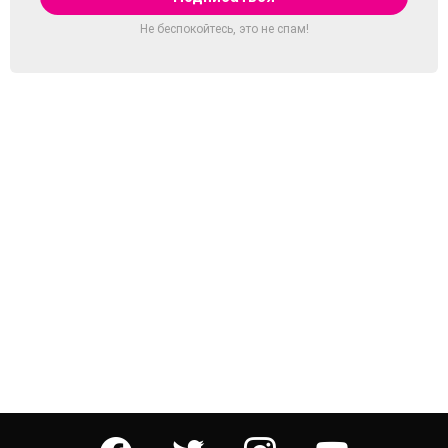
Не беспокойтесь, это не спам!
facebook
twitter
instagram
youtube