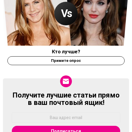
Кто лучше?
Примите опрос
Получите лучшие статьи прямо
NEWSLETTER
в ваш почтовый ящик!
Адрес
Email: