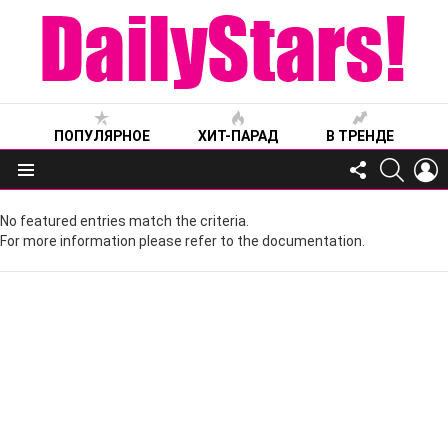
ПОПУЛЯРНОЕ
ХИТ-ПАРАД
В ТРЕНДЕ
FOLLOW
SEARC
L
US
Меню
No featured entries match the criteria.
For more information please refer to the documentation.