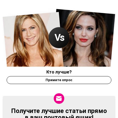
Кто лучше?
Примите опрос
Получите лучшие статьи прямо
NEWSLETTER
в ваш почтовый ящик!