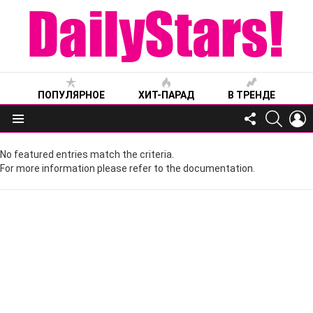
ПОПУЛЯРНОЕ
ХИТ-ПАРАД
В ТРЕНДЕ
FOLLOW
SEARC
L
US
Меню
No featured entries match the criteria.
For more information please refer to the documentation.