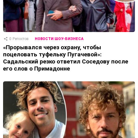
0
Репостов
НОВОСТИ ШОУ-БИЗНЕСА
«Прорывался через охрану, чтобы
поцеловать туфельку Пугачевой»:
Садальский резко ответил Соседову после
его слов о Примадонне