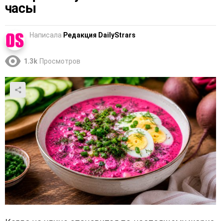
часы
Написала
Редакция DailyStrars
1.3k
Просмотров