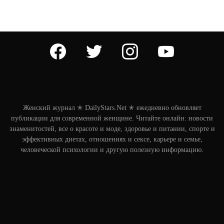
facebook
twitter
instagram
youtube
Женский журнал ✭ DailyStars.Net ✭ ежедневно обновляет
публикации для современной женщине. Читайте онлайн: новости
знаменитостей, все о красоте и моде, здоровье и питании, спорте и
эффективных диетах, отношениях и сексе, карьере и семье,
человеческой психологии и другую полезную информацию.