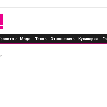
Красота
Мода
Тело
Отношения
Кулинария
Го
n.