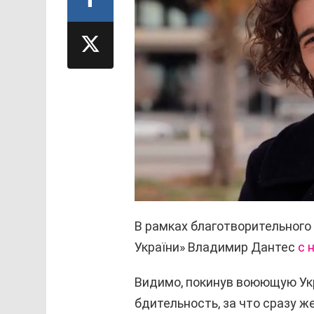
В рамках благотворительного 
України» Владимир Дантес
с 
Видимо, покинув воюющую Укр
бдительность, за что сразу ж