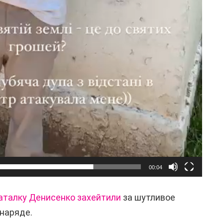
00:04
аталку Денисенко захейтили
за шутливое
 наряде.