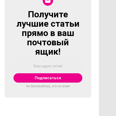
Получите
NEWSLETTER
лучшие статьи
прямо в ваш
почтовый
ящик!
Адрес
Email:
Не беспокойтесь, это не спам!