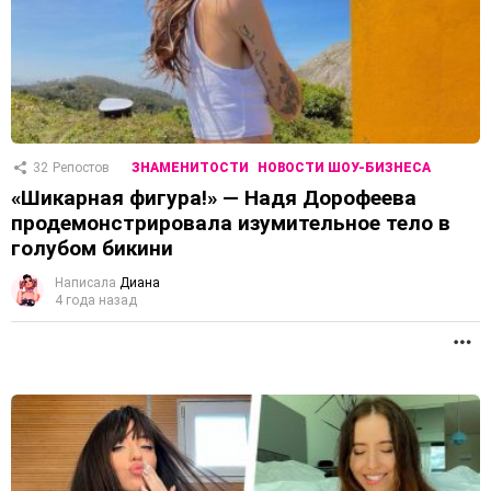
32
Репостов
ЗНАМЕНИТОСТИ
НОВОСТИ ШОУ-БИЗНЕСА
«Шикарная фигура!» — Надя Дорофеева
продемонстрировала изумительное тело в
голубом бикини
Написала
Диана
4 года назад
П