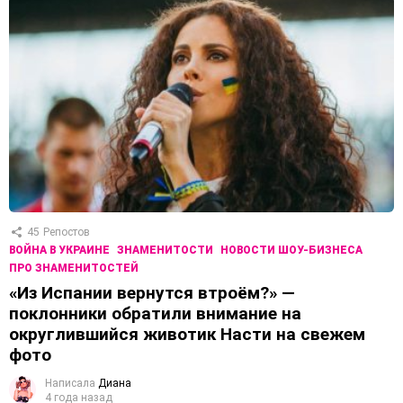
45
Репостов
ВОЙНА В УКРАИНЕ
ЗНАМЕНИТОСТИ
НОВОСТИ ШОУ-БИЗНЕСА
ПРО ЗНАМЕНИТОСТЕЙ
«Из Испании вернутся втроём?» —
поклонники обратили внимание на
округлившийся животик Насти на свежем
фото
Написала
Диана
4 года назад