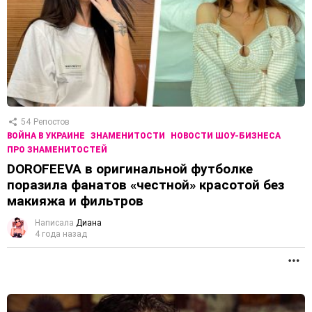
54
Репостов
ВОЙНА В УКРАИНЕ
ЗНАМЕНИТОСТИ
НОВОСТИ ШОУ-БИЗНЕСА
ПРО ЗНАМЕНИТОСТЕЙ
DOROFEEVA в оригинальной футболке
поразила фанатов «честной» красотой без
макияжа и фильтров
Написала
Диана
4 года назад
П