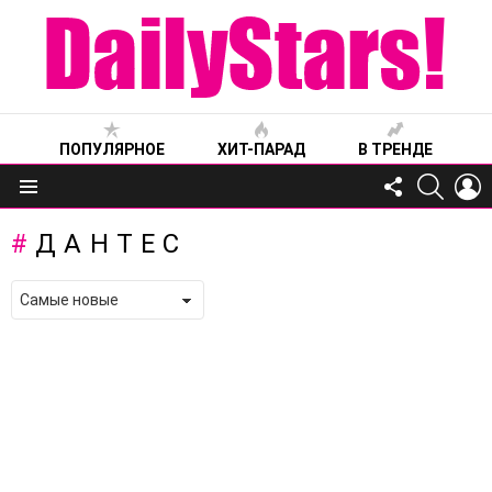
ПОПУЛЯРНОЕ
ХИТ-ПАРАД
В ТРЕНДЕ
FOLLOW
SEARC
L
US
Меню
ДАНТЕС