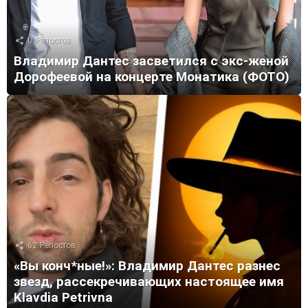
0
Репостов
Владимир Дантес засветился с экс-женой
Дорофеевой на концерте Монатика (ФОТО)
62
Репостов
«Вы конч*ные!»: Владимир Дантес разнес
звезд, рассекречивающих настоящее имя
Klavdia Petrivna