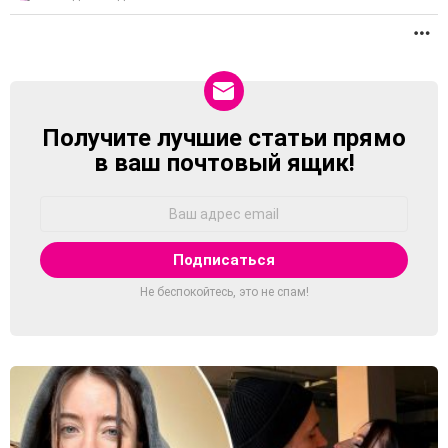
П
Получите лучшие статьи прямо
NEWSLETTER
в ваш почтовый ящик!
Адрес
Email:
Не беспокойтесь, это не спам!