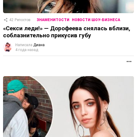
42
Репостов
ЗНАМЕНИТОСТИ
НОВОСТИ ШОУ-БИЗНЕСА
«Секси леди!» — Дорофеева снялась вблизи,
соблазнительно прикусив губу
Написала
Диана
4 года назад
П