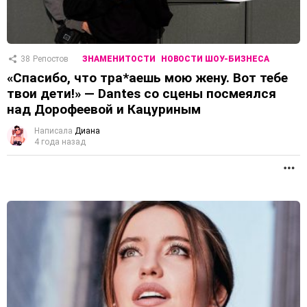
38
Репостов
ЗНАМЕНИТОСТИ
НОВОСТИ ШОУ-БИЗНЕСА
«Спасибо, что тра*аешь мою жену. Вот тебе
твои дети!» — Dantes со сцены посмеялся
над Дорофеевой и Кацуриным
Написала
Диана
4 года назад
П