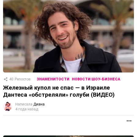
40
Репостов
ЗНАМЕНИТОСТИ
НОВОСТИ ШОУ-БИЗНЕСА
Железный купол не спас — в Израиле
Дантеса «обстреляли» голуби (ВИДЕО)
Написала
Диана
4 года назад
П