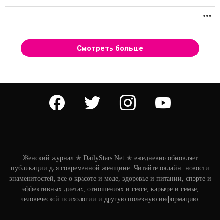
П
Смотреть больше
facebook
twitter
instagram
youtube
Женский журнал ✭ DailyStars.Net ✭ ежедневно обновляет
публикации для современной женщине. Читайте онлайн: новости
знаменитостей, все о красоте и моде, здоровье и питании, спорте и
эффективных диетах, отношениях и сексе, карьере и семье,
человеческой психологии и другую полезную информацию.