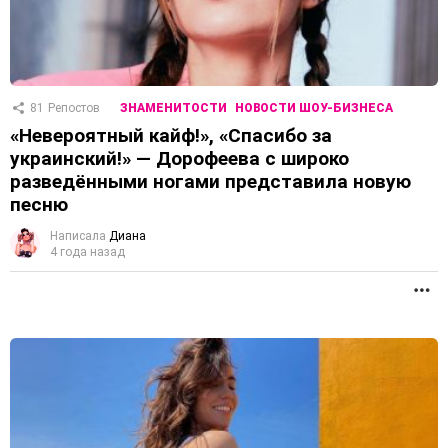
81
Репостов
ЗНАМЕНИТОСТИ
НОВОСТИ ШОУ-БИЗНЕСА
«Невероятный кайф!», «Спасибо за
украинский!» — Дорофеева с широко
разведёнными ногами представила новую
песню
Написала
Диана
4 года назад
П