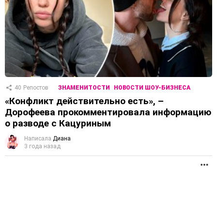
40
Репостов
ЗНАМЕНИТОСТИ
НОВОСТИ ШОУ-БИЗНЕСА
«Конфликт действительно есть», –
Дорофеева прокомментировала информацию
о разводе с Кацуриным
Написала
Диана
3 года назад
П