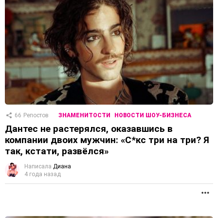
66
Репостов
ЗНАМЕНИТОСТИ
НОВОСТИ ШОУ-БИЗНЕСА
Дантес не растерялся, оказавшись в
компании двоих мужчин: «С*кс три на три? Я
так, кстати, развёлся»
Написала
Диана
4 года назад
П