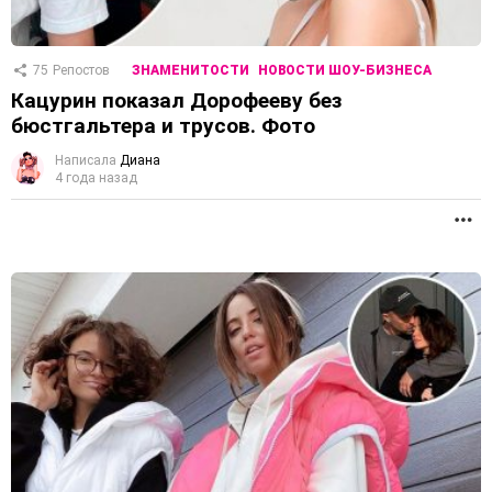
75
Репостов
ЗНАМЕНИТОСТИ
НОВОСТИ ШОУ-БИЗНЕСА
Кацурин показал Дорофееву без
бюстгальтера и трусов. Фото
Написала
Диана
4 года назад
П