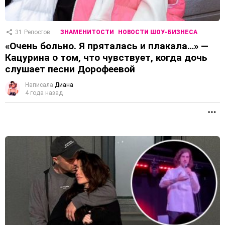
31
Репостов
ЗНАМЕНИТОСТИ
НОВОСТИ ШОУ-БИЗНЕСА
«Очень больно. Я пряталась и плакала…» —
Кацурина о том, что чувствует, когда дочь
слушает песни Дорофеевой
Написала
Диана
4 года назад
П