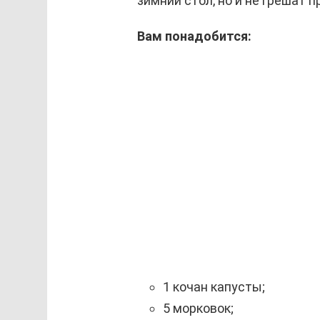
зимний стол, но и не грешат 
Вам понадобится:
1 кочан капусты;
5 морковок;