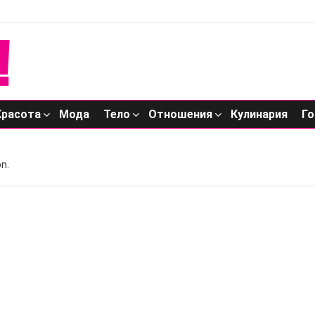
Красота
Мода
Тело
Отношения
Кулинария
Го
n.