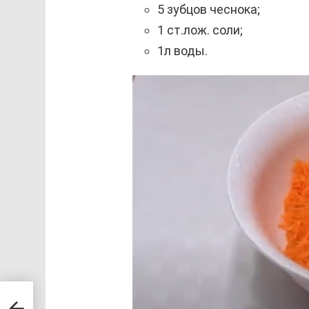
5 зубцов чеснока;
1 ст.лож. соли;
1л воды.
к