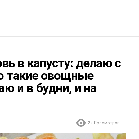
ь в капусту: делаю с
то такие овощные
ю и в будни, и на
2k
Просмотров