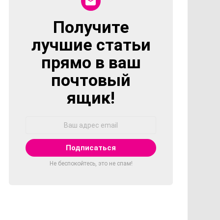
Получите
NEWSLETTER
лучшие статьи
прямо в ваш
почтовый
ящик!
Адрес
Email:
Не беспокойтесь, это не спам!