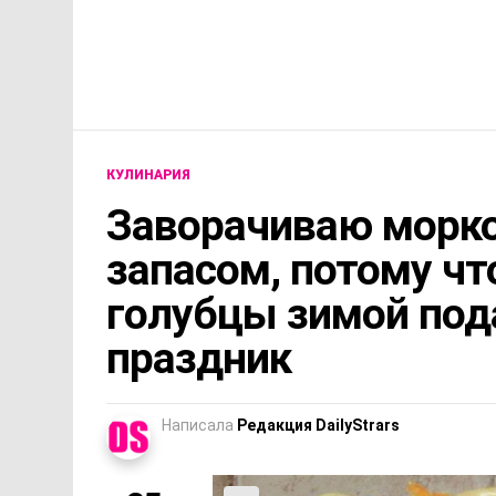
КУЛИНАРИЯ
Заворачиваю морков
запасом, потому ч
голубцы зимой пода
праздник
Написала
Редакция DailyStrars