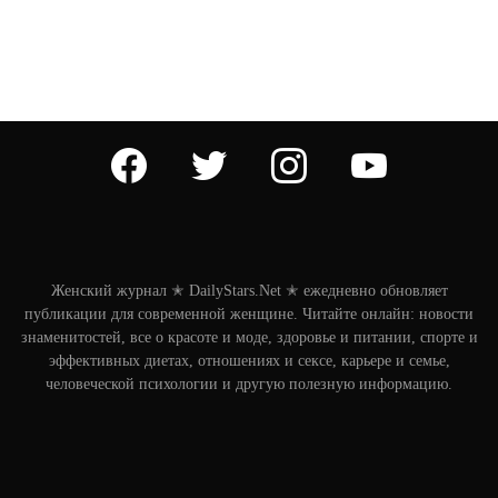
facebook
twitter
instagram
youtube
Женский журнал ✭ DailyStars.Net ✭ ежедневно обновляет
публикации для современной женщине. Читайте онлайн: новости
знаменитостей, все о красоте и моде, здоровье и питании, спорте и
эффективных диетах, отношениях и сексе, карьере и семье,
человеческой психологии и другую полезную информацию.