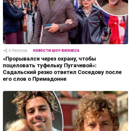
0
Репостов
НОВОСТИ ШОУ-БИЗНЕСА
«Прорывался через охрану, чтобы
поцеловать туфельку Пугачевой»:
Садальский резко ответил Соседову после
его слов о Примадонне