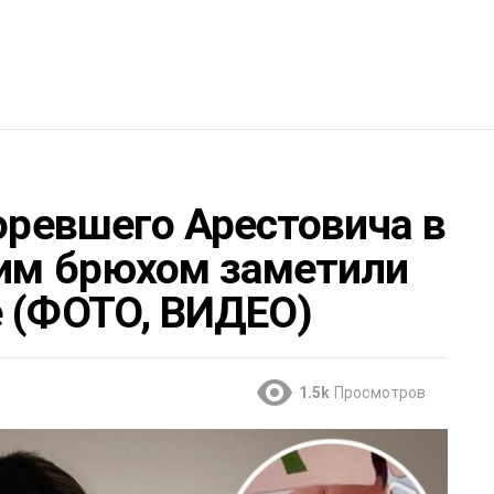
горевшего Арестовича в
шим брюхом заметили
е (ФОТО, ВИДЕО)
1.5k
Просмотров