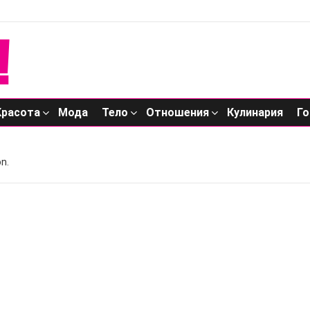
Красота
Мода
Тело
Отношения
Кулинария
Го
n.