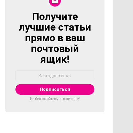
Получите
NEWSLETTER
лучшие статьи
прямо в ваш
почтовый
ящик!
Адрес
Email:
Не беспокойтесь, это не спам!