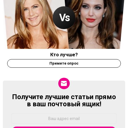
Кто лучше?
Примите опрос
Получите лучшие статьи прямо
NEWSLETTER
в ваш почтовый ящик!
Адрес
Email: