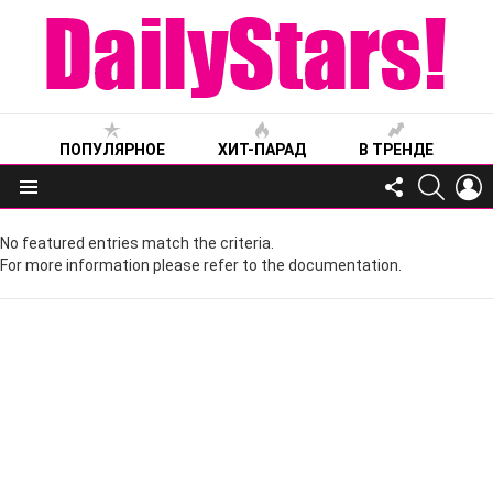
ПОПУЛЯРНОЕ
ХИТ-ПАРАД
В ТРЕНДЕ
FOLLOW
SEARC
L
US
Меню
No featured entries match the criteria.
For more information please refer to the documentation.