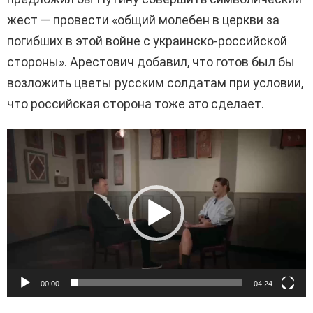
жест — провести «общий молебен в церкви за
погибших в этой войне с украинско-российской
стороны». Арестович добавил, что готов был бы
возложить цветы русским солдатам при условии,
что российская сторона тоже это сделает.
В
и
д
е
о
п
л
е
00:00
04:24
е