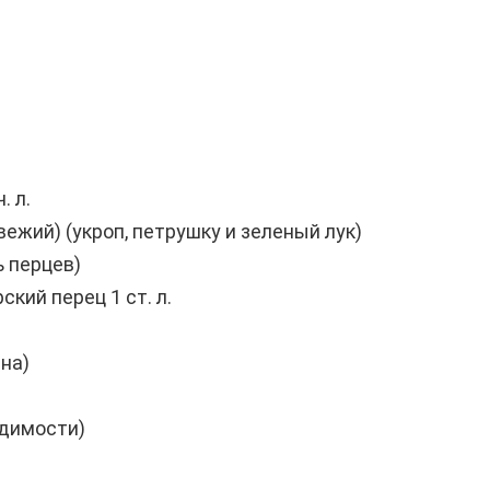
. л.
 свежий) (укроп, петрушку и зеленый лук)
ь перцев)
кий перец 1 ст. л.
на)
одимости)