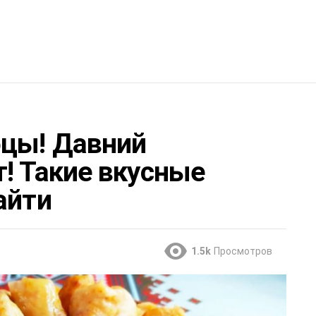
бцы! Давний
! Такие вкусные
айти
1.5k
Просмотров