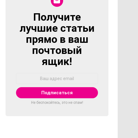
Получите
NEWSLETTER
лучшие статьи
прямо в ваш
почтовый
ящик!
Адрес
Email:
Не беспокойтесь, это не спам!