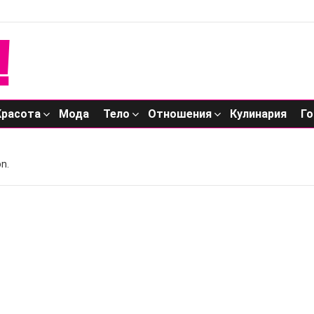
Красота
Мода
Тело
Отношения
Кулинария
Го
n.