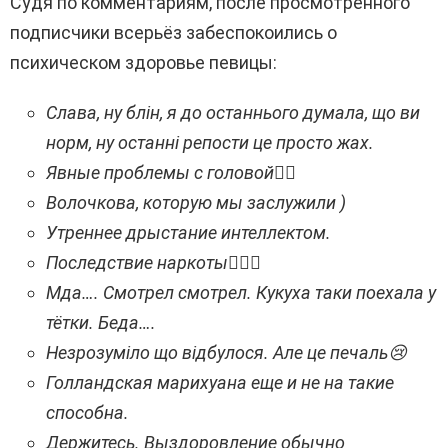
Судя по комментариям, после просмотренного
подписчики всерьёз забеспокоились о
психическом здоровье певицы:
Слава, ну блін, я до останнього думала, що ви
норм, ну останні репости це просто жах.
Явные проблемы с головой🤦‍♀️
Волочкова, которую мы заслужили )
Утреннее дрыстание интеллектом.
Последствие наркоты🤦🏼‍♀️
Мда…. Смотрел смотрел. Кукуха таки поехала у
тётки. Беда….
Незрозуміло що відбулося. Але це печаль😢
Голландская марихуана еще и не на такие
способна.
Держитесь. Выздоровление обычно