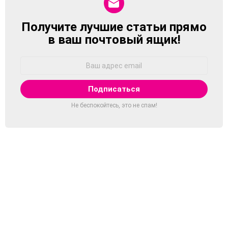
Получите лучшие статьи прямо
NEWSLETTER
в ваш почтовый ящик!
Адрес
Email:
Не беспокойтесь, это не спам!