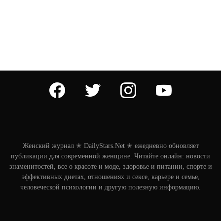
facebook
twitter
instagram
youtube
Женский журнал ✭ DailyStars.Net ✭ ежедневно обновляет
публикации для современной женщине. Читайте онлайн: новости
знаменитостей, все о красоте и моде, здоровье и питании, спорте и
эффективных диетах, отношениях и сексе, карьере и семье,
человеческой психологии и другую полезную информацию.