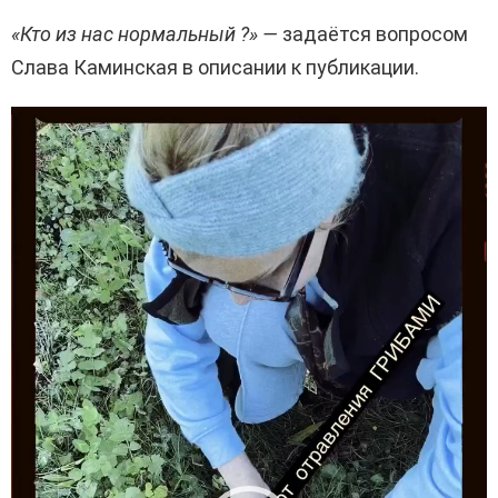
«Кто из нас нормальный ?» —
задаётся вопросом
Слава Каминская в описании к публикации.
В
и
д
е
о
п
л
е
е
р