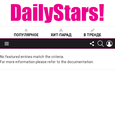
ПОПУЛЯРНОЕ
ХИТ-ПАРАД
В ТРЕНДЕ
FOLLOW
SEARC
L
US
Меню
No featured entries match the criteria.
For more information please refer to the documentation.