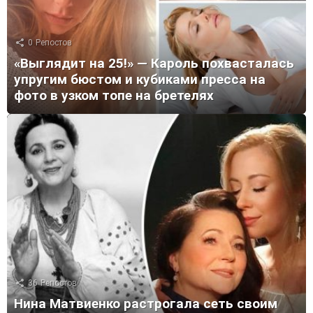
0
Репостов
«Выглядит на 25!» — Кароль похвасталась
упругим бюстом и кубиками пресса на
фото в узком топе на бретелях
36
Репостов
Нина Матвиенко растрогала сеть своим