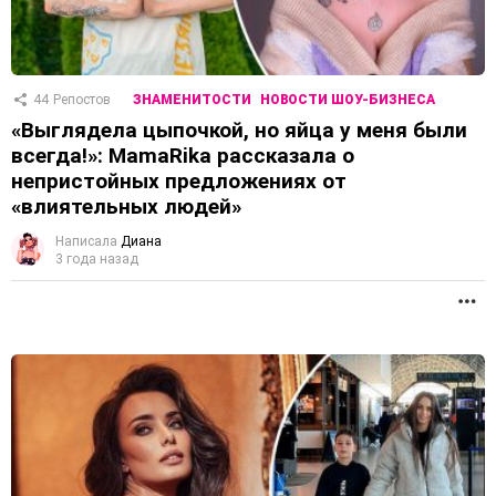
44
Репостов
ЗНАМЕНИТОСТИ
НОВОСТИ ШОУ-БИЗНЕСА
«Выглядела цыпочкой, но яйца у меня были
всегда!»: MamaRika рассказала о
непристойных предложениях от
«влиятельных людей»
Написала
Диана
3 года назад
П