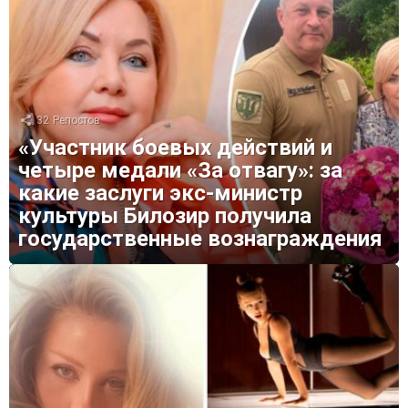
32
Репостов
«Участник боевых действий и
четыре медали «За отвагу»: за
какие заслуги экс-министр
культуры Билозир получила
государственные вознаграждения