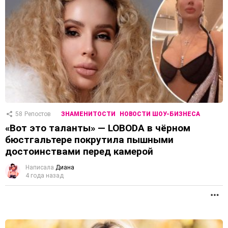
58
Репостов
ЗНАМЕНИТОСТИ
НОВОСТИ ШОУ-БИЗНЕСА
«Вот это таланты» — LOBODA в чёрном
бюстгальтере покрутила пышными
достоинствами перед камерой
Написала
Диана
4 года назад
П