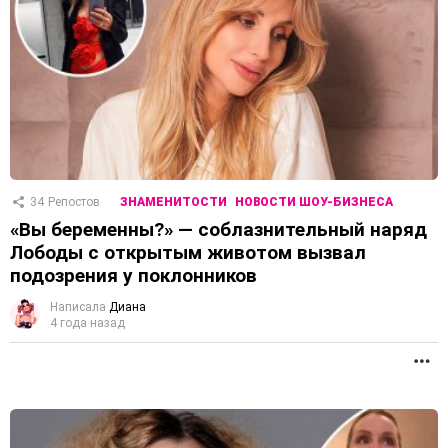
34
Репостов
ЗНАМЕНИТОСТИ
НОВОСТИ ШОУ-БИЗНЕСА
«Вы беременны?» — соблазнительный наряд
Лободы с открытым животом вызвал
подозрения у поклонников
Написала
Диана
4 года назад
П