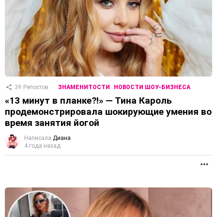
39
Репостов
ЗНАМЕНИТОСТИ
НОВОСТИ ШОУ-БИЗНЕСА
«13 минут в планке?!» — Тина Кароль
продемонстрировала шокирующие умения во
время занятия йогой
Написала
Диана
4 года назад
П