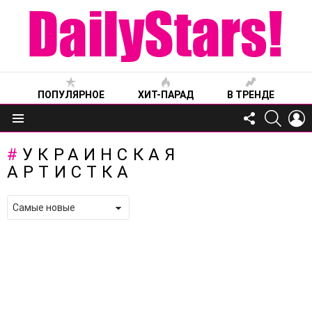
ПОПУЛЯРНОЕ
ХИТ-ПАРАД
В ТРЕНДЕ
FOLLOW
SEARC
L
US
Меню
УКРАИНСКАЯ
АРТИСТКА