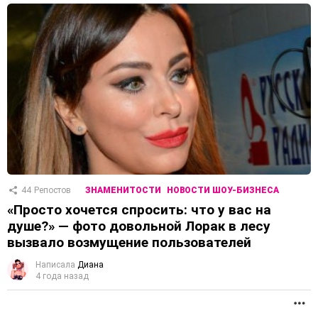
44
Репостов
ЗНАМЕНИТОСТИ
НОВОСТИ ШОУ-БИЗНЕСА
«Просто хочется спросить: что у вас на
душе?» — фото довольной Лорак в лесу
вызвало возмущение пользователей
Написала
Диана
4 года назад
П