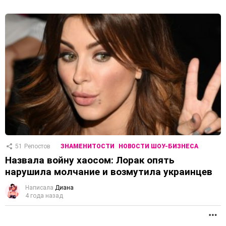
51
Репостов
ЗНАМЕНИТОСТИ
НОВОСТИ ШОУ-БИЗНЕСА
Назвала войну хаосом: Лорак опять
нарушила молчание и возмутила украинцев
Написала
Диана
4 года назад
П