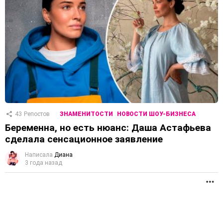
43
Репостов
ЗНАМЕНИТОСТИ
НОВОСТИ ШОУ-БИЗНЕСА
Беременна, но есть нюанс: Даша Астафьева
сделала сенсационное заявление
Написала
Диана
3 года назад
П