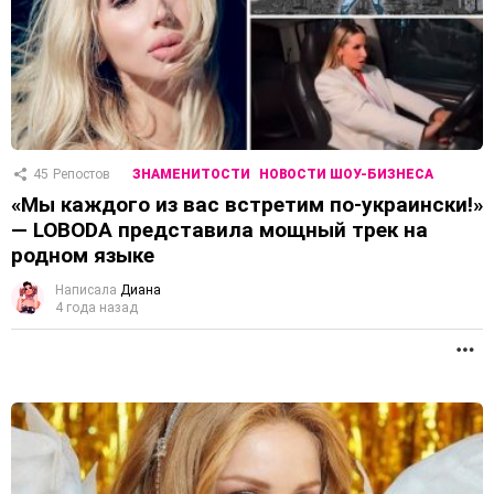
45
Репостов
ЗНАМЕНИТОСТИ
НОВОСТИ ШОУ-БИЗНЕСА
«Мы каждого из вас встретим по-украински!»
— LOBODA представила мощный трек на
родном языке
Написала
Диана
4 года назад
П