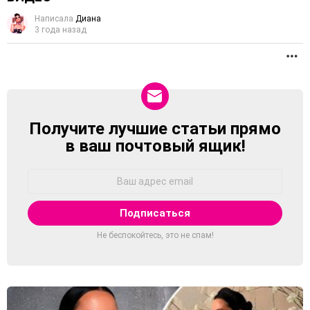
Написала
Диана
3 года назад
П
Получите лучшие статьи прямо
NEWSLETTER
в ваш почтовый ящик!
Адрес
Email:
Не беспокойтесь, это не спам!