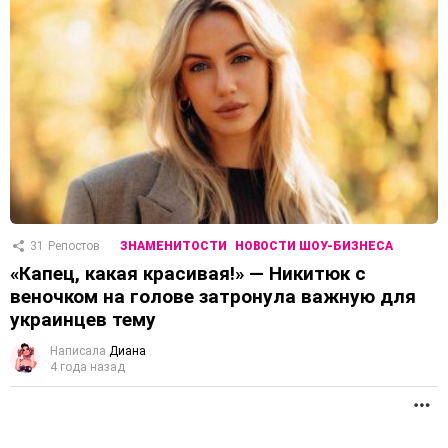
31
Репостов
ЗНАМЕНИТОСТИ
НОВОСТИ ШОУ-БИЗНЕСА
«Капец, какая красивая!» — Никитюк с
веночком на голове затронула важную для
украинцев тему
Написала
Диана
4 года назад
П