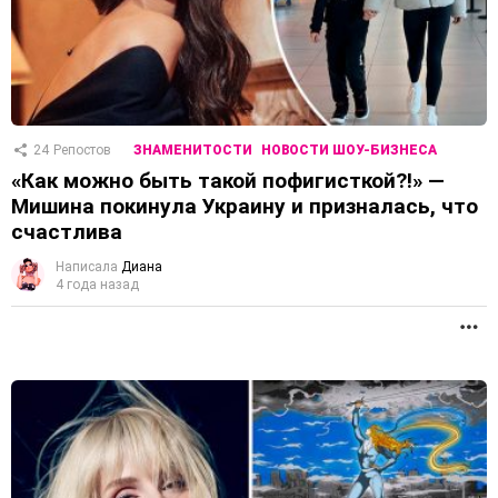
24
Репостов
ЗНАМЕНИТОСТИ
НОВОСТИ ШОУ-БИЗНЕСА
«Как можно быть такой пофигисткой?!» —
Мишина покинула Украину и призналась, что
счастлива
Написала
Диана
4 года назад
П