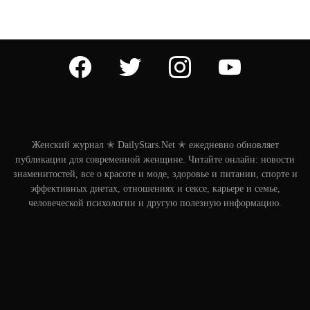
facebook
twitter
instagram
youtube
Женский журнал ✭ DailyStars.Net ✭ ежедневно обновляет
публикации для современной женщине. Читайте онлайн: новости
знаменитостей, все о красоте и моде, здоровье и питании, спорте и
эффективных диетах, отношениях и сексе, карьере и семье,
человеческой психологии и другую полезную информацию.