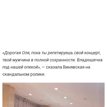
«Дорогая Оля, пока ты репетируешь свой концерт,
твой мужчина в полной сохранности. Владюшечка
под нашей опекой»,
— сказала Винявская на
скандальном ролике.
В
и
д