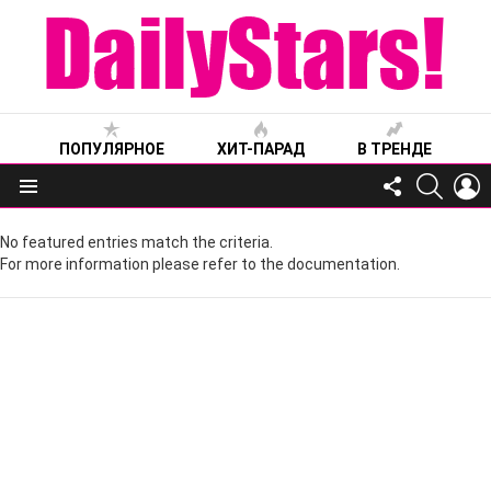
ПОПУЛЯРНОЕ
ХИТ-ПАРАД
В ТРЕНДЕ
FOLLOW
SEARC
L
US
Меню
No featured entries match the criteria.
For more information please refer to the documentation.