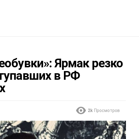
еобувки»: Ярмак резко
тупавших в РФ
х
2k
Просмотров