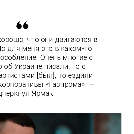
хорошо, что они двигаются в
Но для меня это в каком-то
особление. Очень многие с
о об Украине писали, то с
артистами [был], то ездили
корпоративы «Газпрома». —
дчеркнул Ярмак.