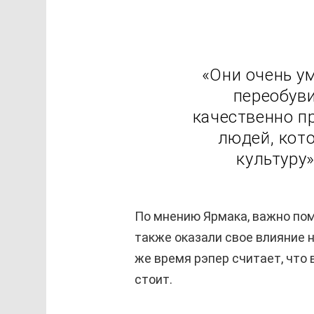
«Они очень у
переобуви
качественно п
людей, кот
культуру
По мнению Ярмака, важно пом
также оказали свое влияние н
же время рэпер считает, что 
стоит.