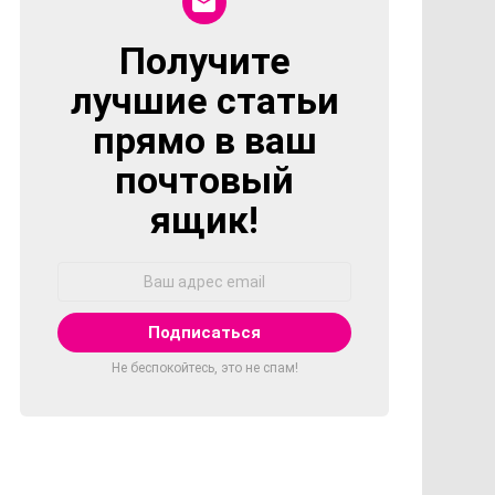
Получите
NEWSLETTER
лучшие статьи
прямо в ваш
почтовый
ящик!
Адрес
Email:
Не беспокойтесь, это не спам!