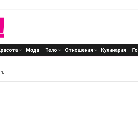
Красота
Мода
Тело
Отношения
Кулинария
Го
n.