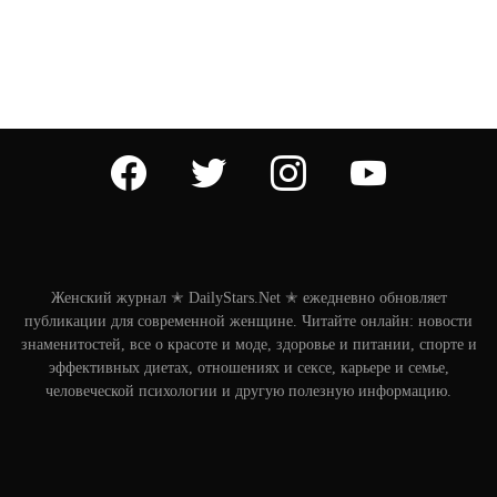
facebook
twitter
instagram
youtube
Женский журнал ✭ DailyStars.Net ✭ ежедневно обновляет
публикации для современной женщине. Читайте онлайн: новости
знаменитостей, все о красоте и моде, здоровье и питании, спорте и
эффективных диетах, отношениях и сексе, карьере и семье,
человеческой психологии и другую полезную информацию.