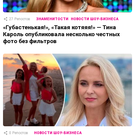
27
Репостов
ЗНАМЕНИТОСТИ
НОВОСТИ ШОУ-БИЗНЕСА
«Губастенькая!», «Такая котяяя!» — Тина
Кароль опубликовала несколько честных
фото без фильтров
0
Репостов
НОВОСТИ ШОУ-БИЗНЕСА