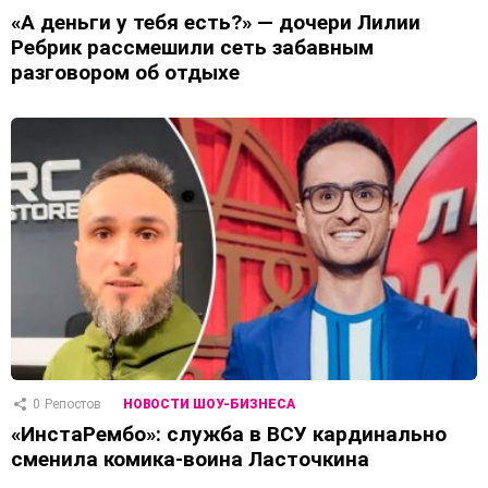
«А деньги у тебя есть?» — дочери Лилии
Ребрик рассмешили сеть забавным
разговором об отдыхе
0
Репостов
НОВОСТИ ШОУ-БИЗНЕСА
«ИнстаРембо»: служба в ВСУ кардинально
сменила комика-воина Ласточкина