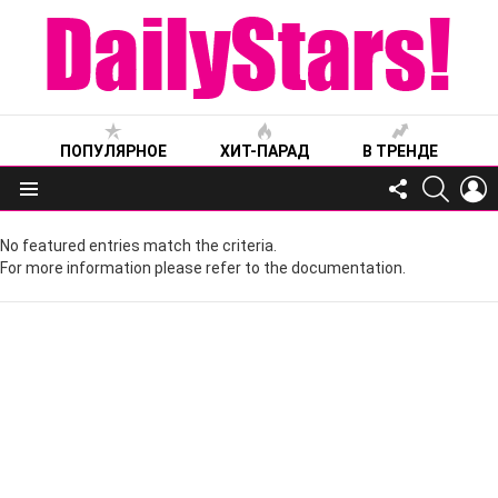
ПОПУЛЯРНОЕ
ХИТ-ПАРАД
В ТРЕНДЕ
FOLLOW
SEARC
L
US
Меню
No featured entries match the criteria.
For more information please refer to the documentation.