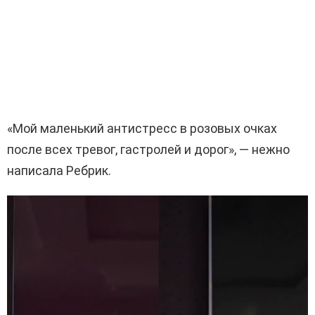
«Мой маленький антистресс в розовых очках
после всех тревог, гастролей и дорог», — нежно
написала Ребрик.
В
и
д
е
о
п