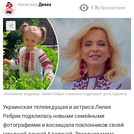
Написала
Диана
1.7k
Просмотров
Маленькая модница: Лилия Ребрик показала подросшую дочь Аделину
Украинская телеведущая и актриса
Лилия
Ребрик
поделилась новыми семейными
фотографиями и восхищала поклонников своей
младшей дочкой Аделиной. Звездная мама