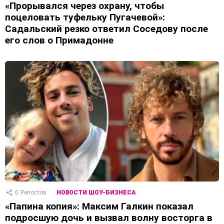
«Прорывался через охрану, чтобы
поцеловать туфельку Пугачевой»:
Садальский резко ответил Соседову после
его слов о Примадонне
0
Репостов
НОВОСТИ ШОУ-БИЗНЕСА
«Папина копия»: Максим Галкин показал
подросшую дочь и вызвал волну восторга в