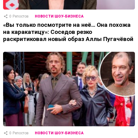
0
Репостов
НОВОСТИ ШОУ-БИЗНЕСА
«Вы только посмотрите на неё… Она похожа
на каракатицу»: Соседов резко
раскритиковал новый образ Аллы Пугачёвой
0
Репостов
НОВОСТИ ШОУ-БИЗНЕСА