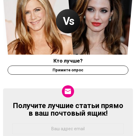
Кто лучше?
Примите опрос
Получите лучшие статьи прямо
NEWSLETTER
в ваш почтовый ящик!
Адрес
Email: