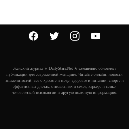
facebook
twitter
instagram
youtube
Женский журнал ✭ DailyStars.Net ✭ ежедневно обновляет
публикации для современной женщине. Читайте онлайн: новости
знаменитостей, все о красоте и моде, здоровье и питании, спорте и
эффективных диетах, отношениях и сексе, карьере и семье,
человеческой психологии и другую полезную информацию.