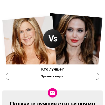
Кто лучше?
Примите опрос
Получите лучшие статьи прямо
NEWSLETTER