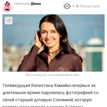
Написала
Диана
1.1k
Просмотров
Фото instagram.com/valentinakhamaiko
Телеведущая Валентина Хамайко впервые за
длительное время поделилась фотографией со
своей старшей дочерью Соломией, которую
воспитывает вместе с мужем Андреем