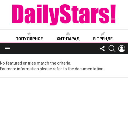
ПОПУЛЯРНОЕ
ХИТ-ПАРАД
В ТРЕНДЕ
FOLLOW
SEARC
L
US
Меню
No featured entries match the criteria.
For more information please refer to the documentation.