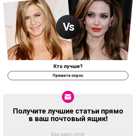
Кто лучше?
Примите опрос
Получите лучшие статьи прямо
NEWSLETTER
в ваш почтовый ящик!
Адрес