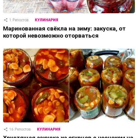
1
Репостов
КУЛИНАРИЯ
Маринованная свёкла на зиму: закуска, от
которой невозможно оторваться
16
Репостов
КУЛИНАРИЯ
Хрустящая закуска из огурцов с чесноком на