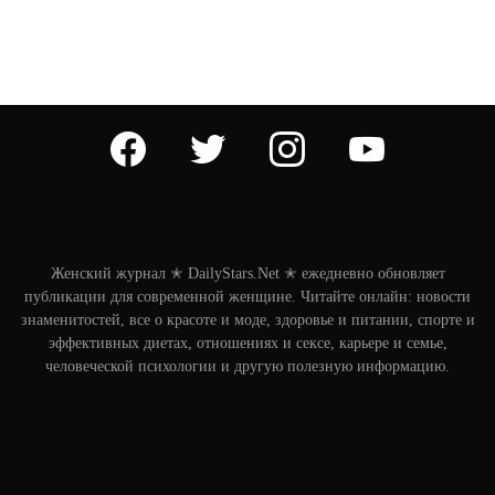
facebook
twitter
instagram
youtube
Женский журнал ✭ DailyStars.Net ✭ ежедневно обновляет
публикации для современной женщине. Читайте онлайн: новости
знаменитостей, все о красоте и моде, здоровье и питании, спорте и
эффективных диетах, отношениях и сексе, карьере и семье,
человеческой психологии и другую полезную информацию.