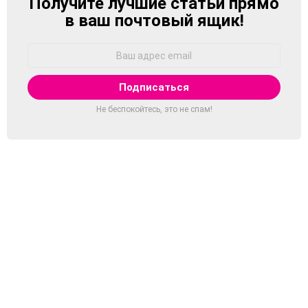
Получите лучшие статьи прямо
NEWSLETTER
в ваш почтовый ящик!
Адрес
Email:
Не беспокойтесь, это не спам!