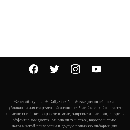
facebook
twitter
instagram
youtube
Женский журнал ✭ DailyStars.Net ✭ ежедневно обновляет
публикации для современной женщине. Читайте онлайн: новости
знаменитостей, все о красоте и моде, здоровье и питании, спорте и
эффективных диетах, отношениях и сексе, карьере и семье,
человеческой психологии и другую полезную информацию.