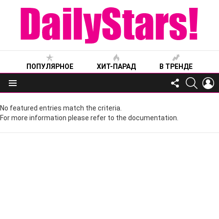
ПОПУЛЯРНОЕ
ХИТ-ПАРАД
В ТРЕНДЕ
FOLLOW
SEARC
L
US
Меню
No featured entries match the criteria.
For more information please refer to the documentation.