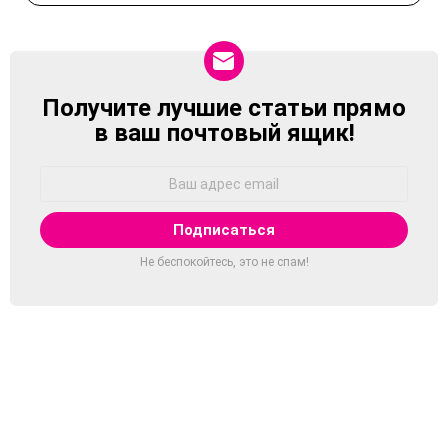
Получите лучшие статьи прямо
NEWSLETTER
в ваш почтовый ящик!
Адрес
Email:
Не беспокойтесь, это не спам!