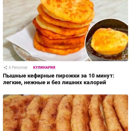
0
Репостов
КУЛИНАРИЯ
Пышные кефирные пирожки за 10 минут:
легкие, нежные и без лишних калорий