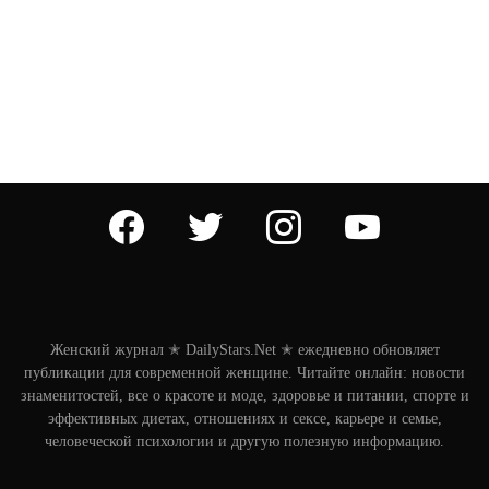
facebook
twitter
instagram
youtube
Женский журнал ✭ DailyStars.Net ✭ ежедневно обновляет
публикации для современной женщине. Читайте онлайн: новости
знаменитостей, все о красоте и моде, здоровье и питании, спорте и
эффективных диетах, отношениях и сексе, карьере и семье,
человеческой психологии и другую полезную информацию.