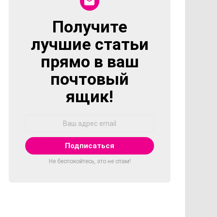
Получите
NEWSLETTER
лучшие статьи
прямо в ваш
почтовый
ящик!
Адрес
Email:
Не беспокойтесь, это не спам!