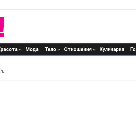
Красота
Мода
Тело
Отношения
Кулинария
Го
n.