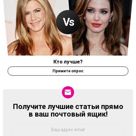
Кто лучше?
Примите опрос
Получите лучшие статьи прямо
NEWSLETTER
в ваш почтовый ящик!
Адрес
Email: