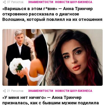
37
Репостов
ЗНАМЕНИТОСТИ
НОВОСТИ ШОУ-БИЗНЕСА
«Варишься в этом г*вне» — Анна Тринчер
откровенно рассказала о диагнозе
Волошина, который повлиял на их отношения
21
Репостов
ЗНАМЕНИТОСТИ
НОВОСТИ ШОУ-БИЗНЕСА
«У меня нет ничего» — Анна Тринчер
призналась, как с бывшим мужем поделила