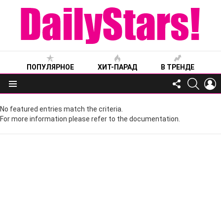
ПОПУЛЯРНОЕ
ХИТ-ПАРАД
В ТРЕНДЕ
FOLLOW
SEARC
L
US
Меню
No featured entries match the criteria.
For more information please refer to the documentation.