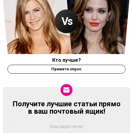
Кто лучше?
Примите опрос
Получите лучшие статьи прямо
NEWSLETTER
в ваш почтовый ящик!
Адрес
Email: