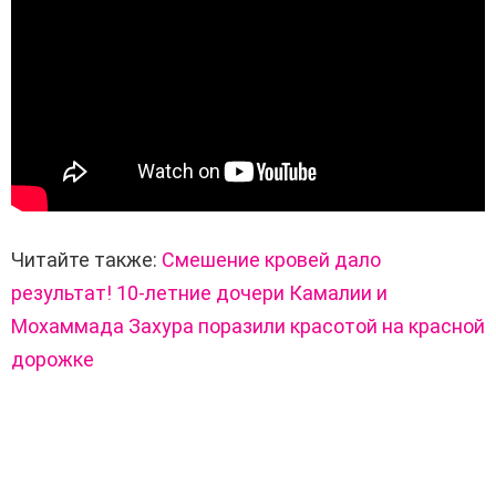
Читайте также:
Смешение кровей дало
результат! 10-летние дочери Камалии и
Мохаммада Захура поразили красотой на красной
дорожке