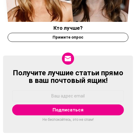
Кто лучше?
Примите опрос
Получите лучшие статьи прямо
NEWSLETTER
в ваш почтовый ящик!
Адрес
Email:
Не беспокойтесь, это не спам!