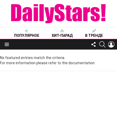
ПОПУЛЯРНОЕ
ХИТ-ПАРАД
В ТРЕНДЕ
FOLLOW
SEARC
L
US
Меню
No featured entries match the criteria.
For more information please refer to the documentation.