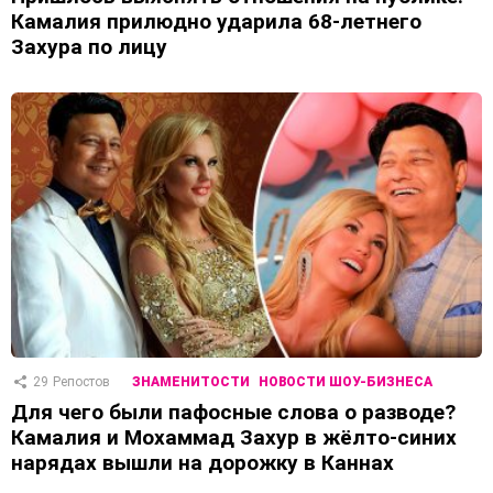
Камалия прилюдно ударила 68-летнего
Захура по лицу
29
Репостов
ЗНАМЕНИТОСТИ
НОВОСТИ ШОУ-БИЗНЕСА
Для чего были пафосные слова о разводе?
Камалия и Мохаммад Захур в жёлто-синих
нарядах вышли на дорожку в Каннах