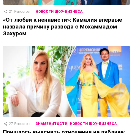
21
Репостов
НОВОСТИ ШОУ-БИЗНЕСА
«От любви к ненависти»: Камалия впервые
назвала причину развода с Мохаммадом
Захуром
27
Репостов
ЗНАМЕНИТОСТИ
НОВОСТИ ШОУ-БИЗНЕСА
Пришлось выяснять отношения на публике: