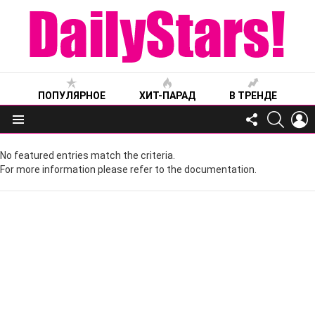
ПОПУЛЯРНОЕ
ХИТ-ПАРАД
В ТРЕНДЕ
FOLLOW
SEARC
L
US
Меню
No featured entries match the criteria.
For more information please refer to the documentation.