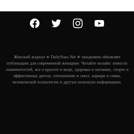
facebook
twitter
instagram
youtube
Женский журнал ✭ DailyStars.Net ✭ ежедневно обновляет
публикации для современной женщине. Читайте онлайн: новости
знаменитостей, все о красоте и моде, здоровье и питании, спорте и
эффективных диетах, отношениях и сексе, карьере и семье,
человеческой психологии и другую полезную информацию.