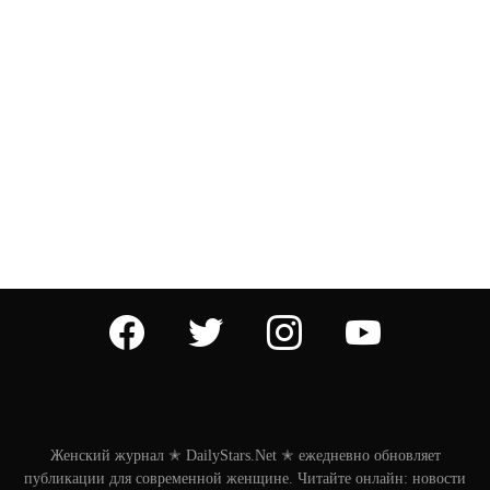
facebook
twitter
instagram
youtube
Женский журнал ✭ DailyStars.Net ✭ ежедневно обновляет
публикации для современной женщине. Читайте онлайн: новости