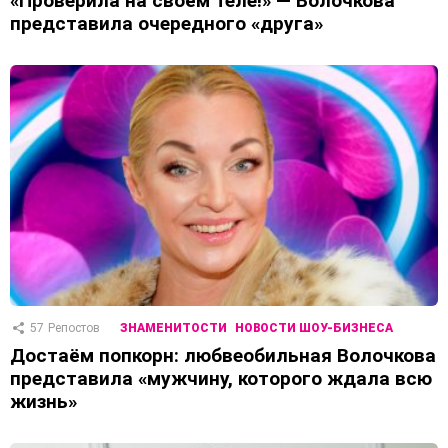
«Проверила на своём теле!» — Волочкова
представила очередного «друга»
57
Репостов
ЗНАМЕНИТОСТИ
НОВОСТИ ШОУ-БИЗНЕСА
Достаём попкорн: любвеобильная Волочкова
представила «мужчину, которого ждала всю
жизнь»