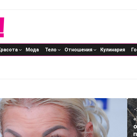
Красота
Мода
Тело
Отношения
Кулинария
Го
«
о