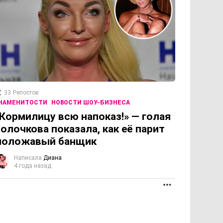
33
Репостов
НАМЕНИТОСТИ
НОВОСТИ ШОУ-БИЗНЕСА
Кормилицу всю напоказ!» — голая
олочкова показала, как её парит
моложавый банщик
Написала
Диана
4 года назад
ОЛЖЕНИЕ
ПРОДОЛЖЕНИЕ