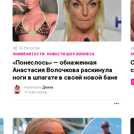
34
Репостов
ЗНАМЕНИТОСТИ
НОВОСТИ ШОУ-БИЗНЕСА
З
«Понеслось» — обнаженная
С
Анастасия Волочкова раскинула
с
ноги в шпагате в своей новой бане
Написала
Диана
3 года назад
ПРОД