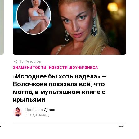
38
Репостов
ЗНАМЕНИТОСТИ
НОВОСТИ ШОУ-БИЗНЕСА
«Исподнее бы хоть надела» —
Волочкова показала всё, что
могла, в мультяшном клипе с
крыльями
Написала
Диана
4 года назад
ПРОДОЛЖЕНИЕ
ПРОД