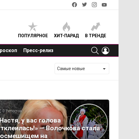
facebook
twitter
instagram
youtube
ПОПУЛЯРНОЕ
ХИТ-ПАРАД
В ТРЕНДЕ
SEARCH
LOGIN
роскоп
Пресс-релиз
0
Репостов
Настя, у вас голова
тклеилась!» — Волочкова стала
посмешищем на