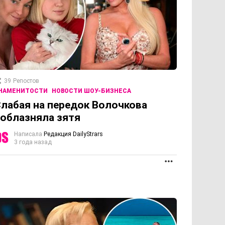
39
Репостов
НАМЕНИТОСТИ
НОВОСТИ ШОУ-БИЗНЕСА
лабая на передок Волочкова
облазняла зятя
Написала
Редакция DailyStrars
3 года назад
ПРОДОЛЖЕНИЕ
ОЛЖЕНИЕ