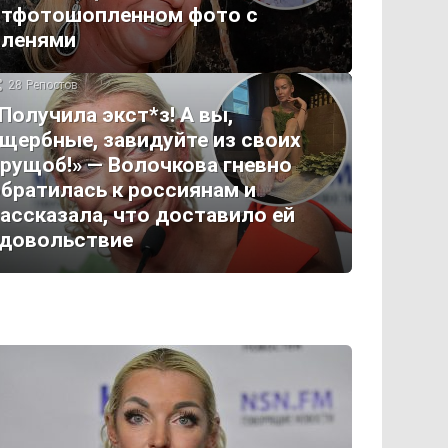
отфотошопленном фото с
оленями
28
Репостов
Получила экст*з! А вы,
щербные, завидуйте из своих
рущоб!» — Волочкова гневно
братилась к россиянам и
ассказала, что доставило ей
удовольствие