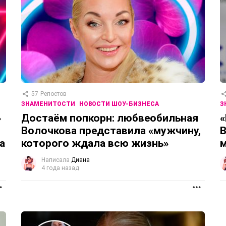
57
Репостов
ЗНАМЕНИТОСТИ
НОВОСТИ ШОУ-БИЗНЕСА
З
»
Достаём попкорн: любвеобильная
«
Волочкова представила «мужчину,
В
а
которого ждала всю жизнь»
Написала
Диана
4 года назад
ПРОДОЛЖЕНИЕ
ПРОД