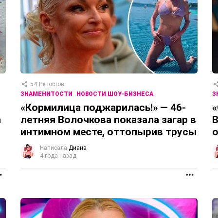
54
Репостов
ЗНАМЕНИТОСТИ
НОВОСТИ ШОУ-БИЗНЕСА
З
«Кормилица поджарилась!» — 46-
«
а
летняя Волочкова показала загар в
В
интимном месте, оттопырив трусы
о
Написала
Диана
4 года назад
ПРОДОЛЖЕНИЕ
ПРОД