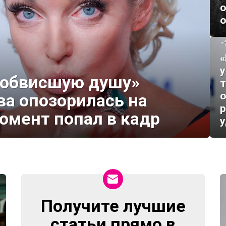
«
у
«обвисшую душу»
т
о
ва опозорилась на
р
омент попал в кадр
Получите лучшие
NEWSLETTER
статьи прямо в