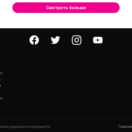
Смотреть больше
facebook
twitter
instagram
youtube
ет
:
и
ую
шения редакции воспрещается.
Главна