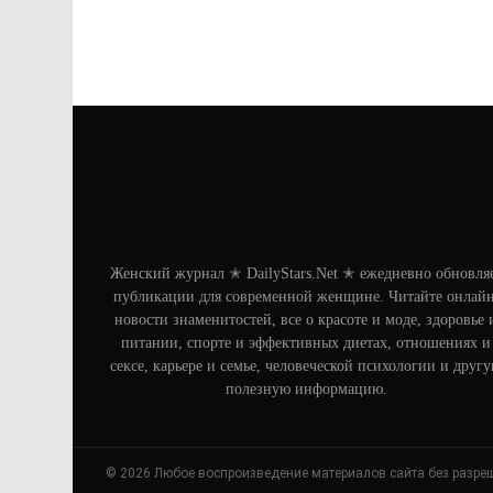
Женский журнал ✭ DailyStars.Net ✭ ежедневно обновля
публикации для современной женщине. Читайте онлайн
новости знаменитостей, все о красоте и моде, здоровье 
питании, спорте и эффективных диетах, отношениях и
сексе, карьере и семье, человеческой психологии и друг
полезную информацию.
© 2026 Любое воспроизведение материалов сайта без разре