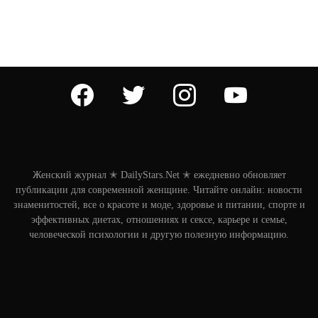
facebook
twitter
instagram
youtube
Женский журнал ✭ DailyStars.Net ✭ ежедневно обновляет
публикации для современной женщине. Читайте онлайн: новости
знаменитостей, все о красоте и моде, здоровье и питании, спорте и
эффективных диетах, отношениях и сексе, карьере и семье,
человеческой психологии и другую полезную информацию.