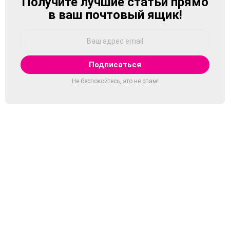
Получите лучшие статьи прямо
NEWSLETTER
в ваш почтовый ящик!
Адрес
Email:
Не беспокойтесь, это не спам!