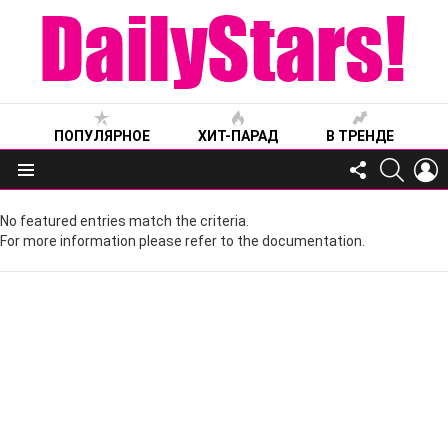
ПОПУЛЯРНОЕ
ХИТ-ПАРАД
В ТРЕНДЕ
FOLLOW
SEARC
L
US
Меню
No featured entries match the criteria.
For more information please refer to the documentation.