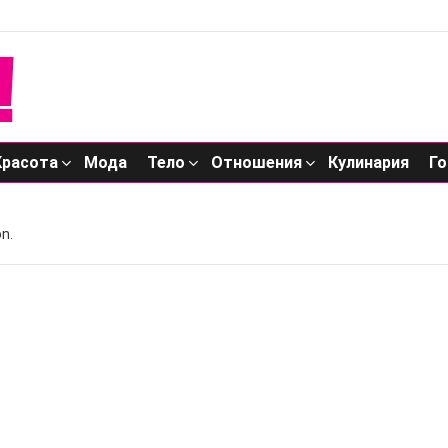
Красота
Мода
Тело
Отношения
Кулинария
Го
n.