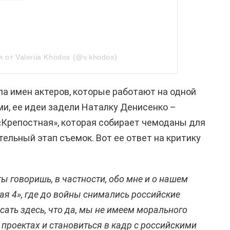
 от Valeriia Khodos (@v.khodos)
ла имен актеров,
которые работают на одной
и, ее идеи задели Наталку Денисенко –
«Крепостная», которая
собирает чемоданы для
ительный этап
съемок
. Вот ее ответ на критику
ты говоришь, в частности, обо мне и о нашем
ая 4», где до войны снимались российские
ать здесь, что да, мы не имеем морального
 проектах и становиться в кадр с российскими