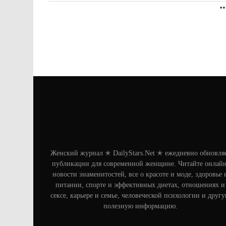
Женский журнал ✭ DailyStars.Net ✭ ежедневно обновля
публикации для современной женщине. Читайте онлайн
новости знаменитостей, все о красоте и моде, здоровье 
питании, спорте и эффективных диетах, отношениях и
сексе, карьере и семье, человеческой психологии и друг
полезную информацию.