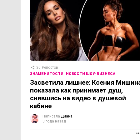
30
Репостов
ЗНАМЕНИТОСТИ
НОВОСТИ ШОУ-БИЗНЕСА
Засветила лишнее: Ксения Мишин
показала как принимает душ,
снявшись на видео в душевой
кабине
Написала
Диана
3 года назад