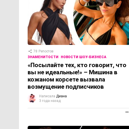
78
Репостов
ЗНАМЕНИТОСТИ
НОВОСТИ ШОУ-БИЗНЕСА
«Посылайте тех, кто говорит, что
вы не идеальные!» – Мишина в
кожаном корсете вызвала
возмущение подписчиков
Написала
Диана
3 года назад