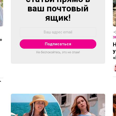
ваш почтовый
ящик!
Адрес
Email:
З
»
Н
у
Не беспокойтесь, это не спам!
«
ПРОДОЛЖЕНИЕ