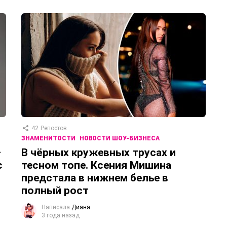
42
Репостов
ЗНАМЕНИТОСТИ
НОВОСТИ ШОУ-БИЗНЕСА
–
В чёрных кружевных трусах и
с
тесном топе. Ксения Мишина
предстала в нижнем белье в
полный рост
Написала
Диана
3 года назад