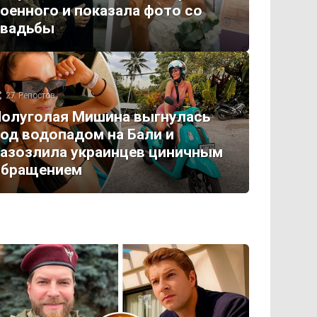
оенного и показала фото со
свадьбы
27
Репостов
олуголая Мишина выгнулась
од водопадом на Бали и
азозлила украинцев циничным
обращением