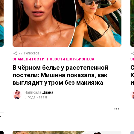
77
Репостов
ЗНАМЕНИТОСТИ
НОВОСТИ ШОУ-БИЗНЕСА
З
В чёрном белье у расстеленной
С
постели: Мишина показала, как
выглядит утром без макияжа
и
Написала
Диана
3 года назад
ПРОД
ПРОДОЛЖЕНИЕ