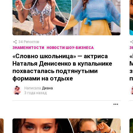
34
Репостов
ЗНАМЕНИТОСТИ
НОВОСТИ ШОУ-БИЗНЕСА
З
«Словно школьница» — актриса
«
Наталья Денисенко в купальнике
М
похвасталась подтянутыми
з
формами на отдыхе
п
Написала
Диана
3 года назад
ПРОД