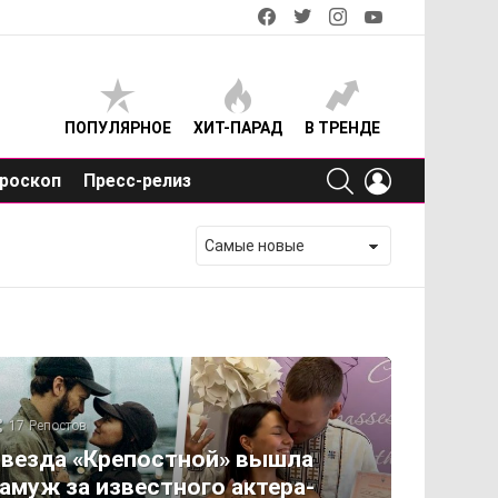
facebook
twitter
instagram
youtube
ПОПУЛЯРНОЕ
ХИТ-ПАРАД
В ТРЕНДЕ
SEARCH
LOGIN
роскоп
Пресс-релиз
17
Репостов
везда «Крепостной» вышла
амуж за известного актера-