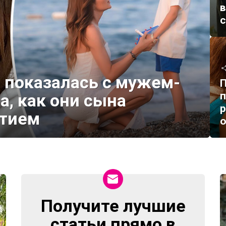
в
 показалась с мужем-
П
п
а, как они сына
р
етием
Получите лучшие
NEWSLETTER
статьи прямо в