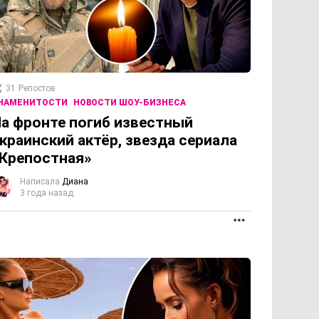
31
Репостов
НАМЕНИТОСТИ
НОВОСТИ ШОУ-БИЗНЕСА
а фронте погиб известный
краинский актёр, звезда сериала
Крепостная»
Написала
Диана
3 года назад
ПРОДОЛЖЕНИЕ