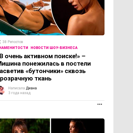
38
Репостов
НАМЕНИТОСТИ
НОВОСТИ ШОУ-БИЗНЕСА
В очень активном поиске!» –
ишина понежилась в постели
асветив «бутончики» сквозь
розрачную ткань
Написала
Диана
3 года назад
ОЛЖЕНИЕ
ПРОДОЛЖЕНИЕ