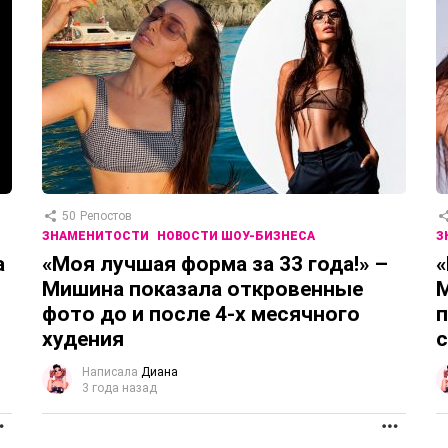
50
Репостов
ЗНАМЕНИТОСТИ
НОВОСТИ ШОУ-БИЗНЕСА
З
а
«Моя лучшая форма за 33 года!» –
«
Мишина показала откровенные
фото до и после 4-х месячного
п
худения
с
Написала
Диана
3 года назад
ПРОДОЛЖЕНИЕ
ПРОД