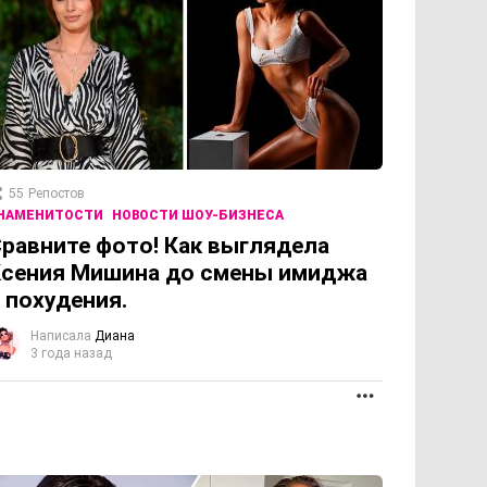
55
Репостов
НАМЕНИТОСТИ
НОВОСТИ ШОУ-БИЗНЕСА
равните фото! Как выглядела
Ксения Мишина до смены имиджа
 похудения.
Написала
Диана
3 года назад
ОЛЖЕНИЕ
ПРОДОЛЖЕНИЕ