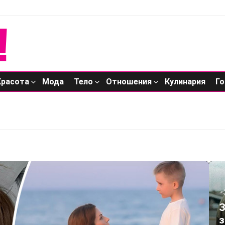
Красота
Мода
Тело
Отношения
Кулинария
Го
Я
З
з