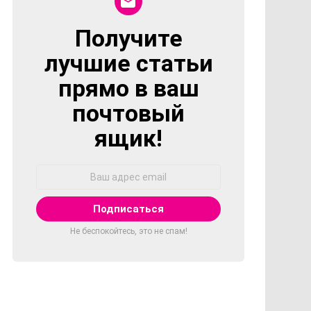
Получите
NEWSLETTER
лучшие статьи
прямо в ваш
почтовый
ящик!
Адрес
Email:
Не беспокойтесь, это не спам!