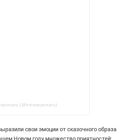
Soponaru (@irinasoponaru)
ыразили свои эмоции от сказочного образа
вшем Новом году множество приятностей: