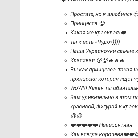
Простите, но я влюбился
Принцесса 😍
Какая же красивая!❤️
Ты и есть «Чудо»))))
Наши Украиночки самые к
Красивая 😮😍🔥🔥🔥
Вы как принцесса, такая 
принцеска которая ждет 
WoW!!! Какая ты обаятельн
Вам удивительно в этом пл
красивой, фигурой и крас
😍😍
❤️❤️❤️❤️❤️ Невероятная
Как всегда королева❤️❤️