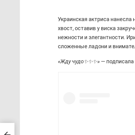
Украинская актриса нанесла 
хвост, оставив у виска закру
нежности и элегантности. Ир
сложенные ладони и внимате
«Жду чудо✨✨✨»
— подписала 
и?»
м