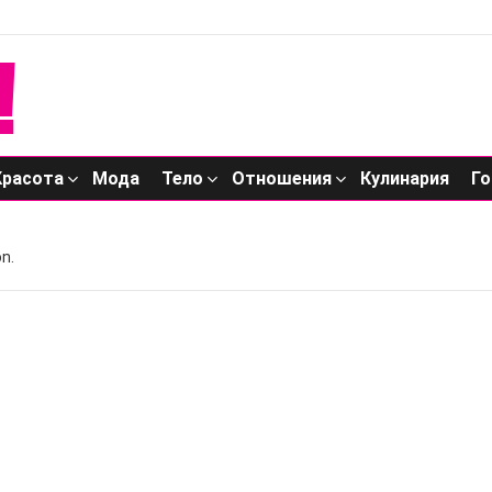
Красота
Мода
Тело
Отношения
Кулинария
Го
n.