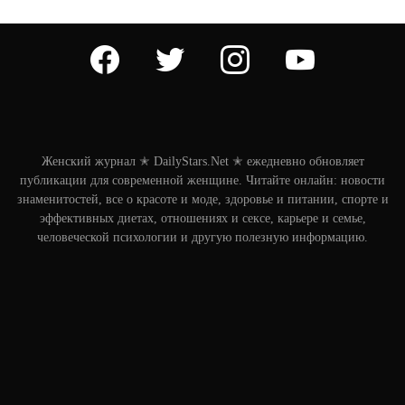
facebook
twitter
instagram
youtube
Женский журнал ✭ DailyStars.Net ✭ ежедневно обновляет
публикации для современной женщине. Читайте онлайн: новости
знаменитостей, все о красоте и моде, здоровье и питании, спорте и
эффективных диетах, отношениях и сексе, карьере и семье,
человеческой психологии и другую полезную информацию.