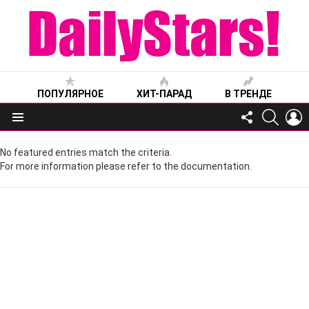
ПОПУЛЯРНОЕ
ХИТ-ПАРАД
В ТРЕНДЕ
FOLLOW
SEARC
L
US
Меню
No featured entries match the criteria.
For more information please refer to the documentation.