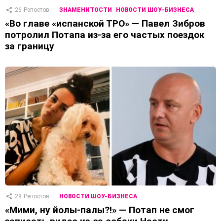
26
Репостов
ЗНАМЕНИТОСТИ
НОВОСТИ ШОУ-БИЗНЕСА
«Во главе «испанской ТРО» — Павел Зибров
потролил Потапа из-за его частых поездок
за границу
28
Репостов
НОВОСТИ ШОУ-БИЗНЕСА
«Мими, ну йолы-палы?!» — Потап не смог