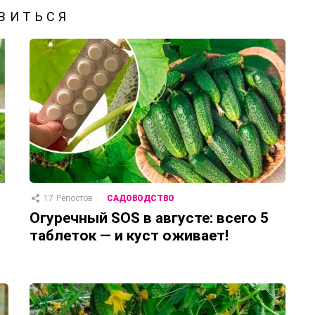
ВИТЬСЯ
17
Репостов
САДОВОДСТВО
Огуречный SOS в августе: всего 5
таблеток — и куст оживает!