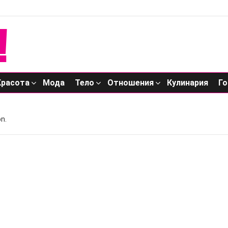
Красота
Мода
Тело
Отношения
Кулинария
Го
n.