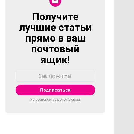
Получите
NEWSLETTER
лучшие статьи
прямо в ваш
почтовый
ящик!
Адрес
Email:
Не беспокойтесь, это не спам!