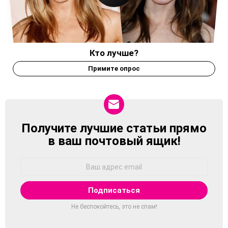
Кто лучше?
Примите опрос
Получите лучшие статьи прямо
NEWSLETTER
в ваш почтовый ящик!
Адрес
Email:
Не беспокойтесь, это не спам!