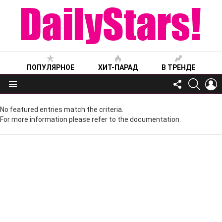
ПОПУЛЯРНОЕ
ХИТ-ПАРАД
В ТРЕНДЕ
FOLLOW
SEARC
L
US
Меню
No featured entries match the criteria.
For more information please refer to the documentation.