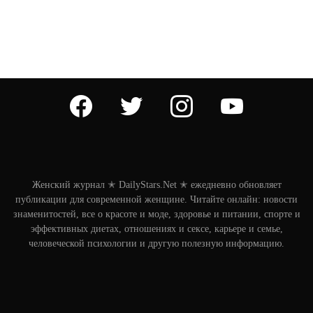
facebook
twitter
instagram
youtube
Женский журнал ✭ DailyStars.Net ✭ ежедневно обновляет
публикации для современной женщине. Читайте онлайн: новости
знаменитостей, все о красоте и моде, здоровье и питании, спорте и
эффективных диетах, отношениях и сексе, карьере и семье,
человеческой психологии и другую полезную информацию.