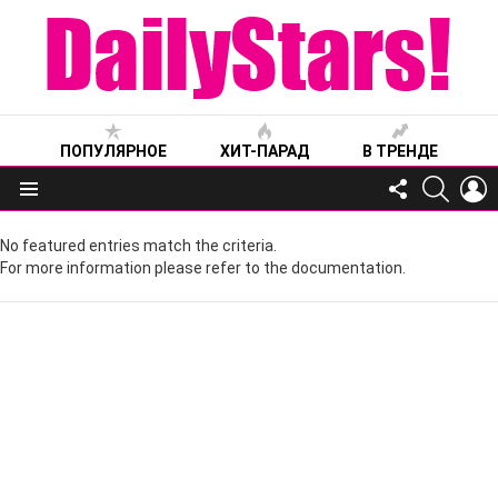
ПОПУЛЯРНОЕ
ХИТ-ПАРАД
В ТРЕНДЕ
FOLLOW
SEARC
L
US
Меню
No featured entries match the criteria.
For more information please refer to the documentation.