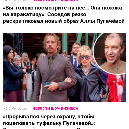
«Вы только посмотрите на неё… Она похожа
на каракатицу»: Соседов резко
раскритиковал новый образ Аллы Пугачёвой
0
Репостов
НОВОСТИ ШОУ-БИЗНЕСА
«Прорывался через охрану, чтобы
поцеловать туфельку Пугачевой»: