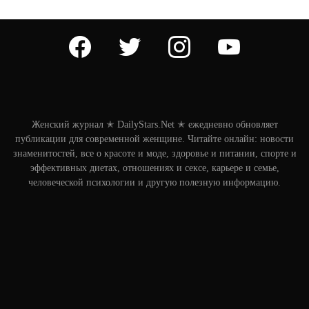
facebook
twitter
instagram
youtube
Женский журнал ✭ DailyStars.Net ✭ ежедневно обновляет
публикации для современной женщине. Читайте онлайн: новости
знаменитостей, все о красоте и моде, здоровье и питании, спорте и
эффективных диетах, отношениях и сексе, карьере и семье,
человеческой психологии и другую полезную информацию.