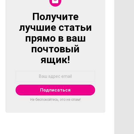
Получите
NEWSLETTER
лучшие статьи
прямо в ваш
почтовый
ящик!
Адрес
Email:
Не беспокойтесь, это не спам!