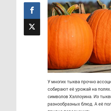
У многих тыква прочно ассоц
собирают её урожай на полях.
символов Хэллоуина. Из тык
разнообразных блюд. А её по