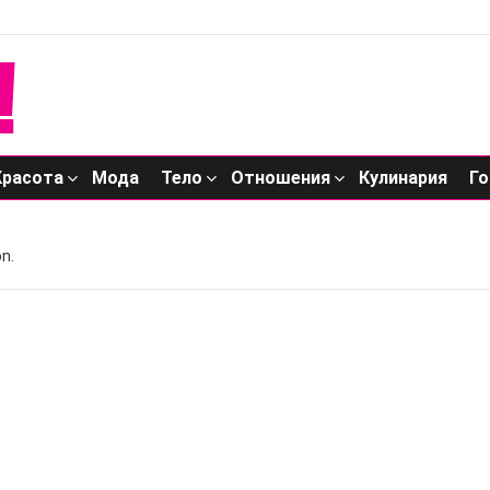
Красота
Мода
Тело
Отношения
Кулинария
Го
n.