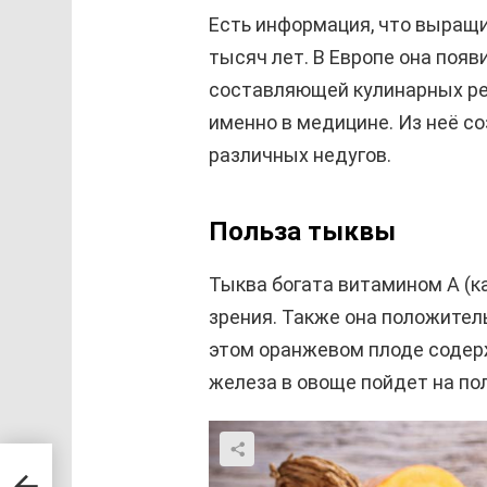
Есть информация, что выращ
тысяч лет. В Европе она поя
составляющей кулинарных рец
именно в медицине. Из неё с
различных недугов.
Польза тыквы
Тыква богата витамином А (к
зрения. Также она положитель
этом оранжевом плоде содер
железа в овоще пойдет на по
в