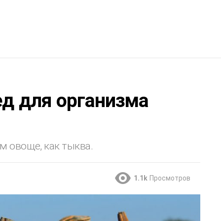
ед для организма
м овоще, как тыква.
1.1k
Просмотров