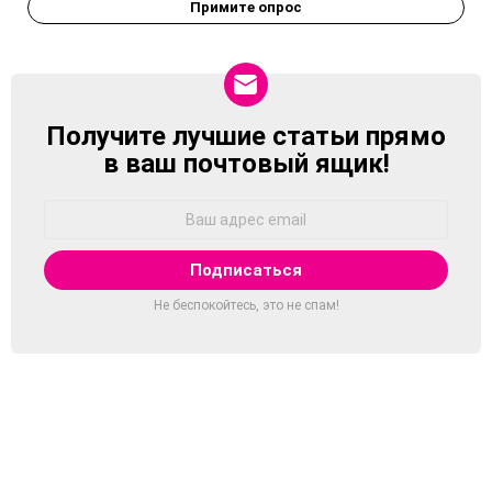
Примите опрос
Получите лучшие статьи прямо
NEWSLETTER
в ваш почтовый ящик!
Адрес
Email:
Не беспокойтесь, это не спам!