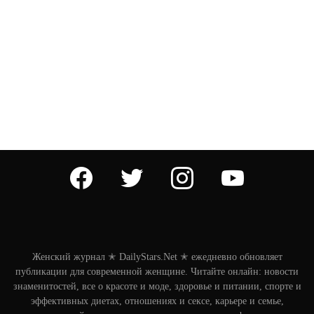
facebook
twitter
instagram
youtube
Женский журнал ✭ DailyStars.Net ✭ ежедневно обновляет
публикации для современной женщине. Читайте онлайн: новости
знаменитостей, все о красоте и моде, здоровье и питании, спорте и
эффективных диетах, отношениях и сексе, карьере и семье,