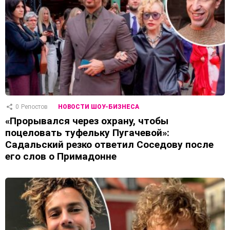
0
Репостов
НОВОСТИ ШОУ-БИЗНЕСА
«Прорывался через охрану, чтобы
поцеловать туфельку Пугачевой»:
Садальский резко ответил Соседову после
его слов о Примадонне