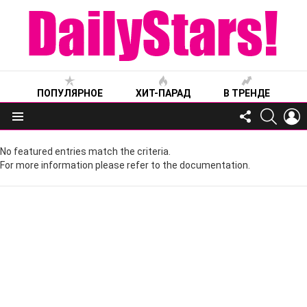
ПОПУЛЯРНОЕ
ХИТ-ПАРАД
В ТРЕНДЕ
FOLLOW
SEARC
L
US
Меню
No featured entries match the criteria.
For more information please refer to the documentation.