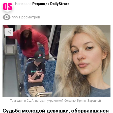
Написала
Редакция DailyStrars
999
Просмотров
Трагедия в США: история украинской беженки Ирины Заруцкой
Судьба молодой девушки, оборвавшаяся