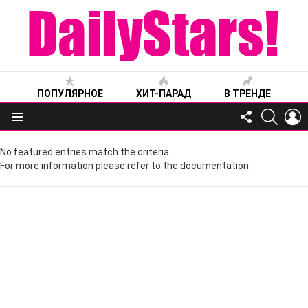
ПОПУЛЯРНОЕ
ХИТ-ПАРАД
В ТРЕНДЕ
FOLLOW
SEARC
L
US
Меню
No featured entries match the criteria.
For more information please refer to the documentation.