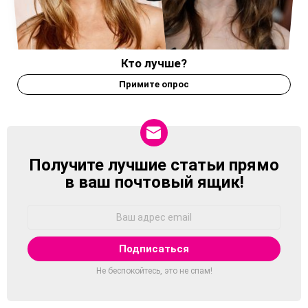
Кто лучше?
Примите опрос
Получите лучшие статьи прямо
NEWSLETTER
в ваш почтовый ящик!
Адрес
Email:
Не беспокойтесь, это не спам!