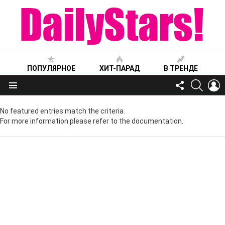
ПОПУЛЯРНОЕ
ХИТ-ПАРАД
В ТРЕНДЕ
FOLLOW
SEARC
L
US
Меню
No featured entries match the criteria.
For more information please refer to the documentation.