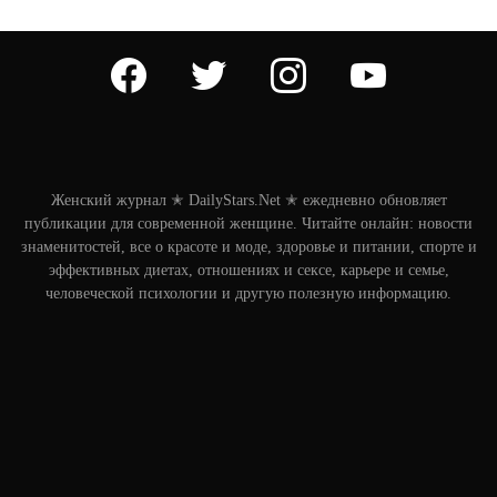
facebook
twitter
instagram
youtube
Женский журнал ✭ DailyStars.Net ✭ ежедневно обновляет
публикации для современной женщине. Читайте онлайн: новости
знаменитостей, все о красоте и моде, здоровье и питании, спорте и
эффективных диетах, отношениях и сексе, карьере и семье,
человеческой психологии и другую полезную информацию.