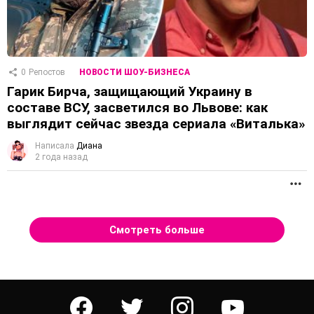
0
Репостов
НОВОСТИ ШОУ-БИЗНЕСА
Гарик Бирча, защищающий Украину в
составе ВСУ, засветился во Львове: как
выглядит сейчас звезда сериала «Виталька»
Написала
Диана
2 года назад
П
Смотреть больше
facebook
twitter
instagram
youtube