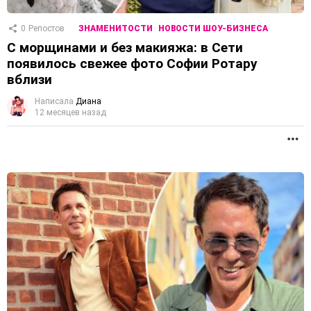
0
Репостов
ЗНАМЕНИТОСТИ
НОВОСТИ ШОУ-БИЗНЕСА
С морщинами и без макияжа: в Сети
появилось свежее фото Софии Ротару
вблизи
Написала
Диана
12 месяцев назад
П