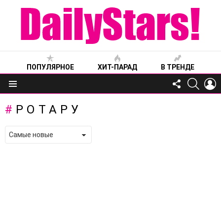
ПОПУЛЯРНОЕ
ХИТ-ПАРАД
В ТРЕНДЕ
FOLLOW
SEARC
L
US
Меню
РОТАРУ