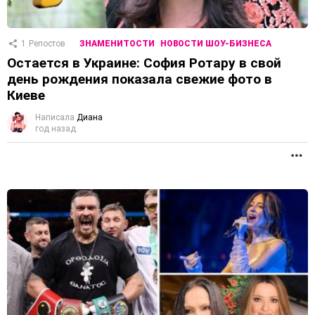
1
Репостов
ЗНАМЕНИТОСТИ
НОВОСТИ ШОУ-БИЗНЕСА
Остается в Украине: София Ротару в свой
день рождения показала свежие фото в
Киеве
Написала
Диана
год назад
П