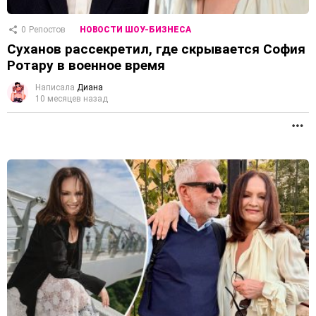
0
Репостов
НОВОСТИ ШОУ-БИЗНЕСА
Суханов рассекретил, где скрывается София
Ротару в военное время
Написала
Диана
10 месяцев назад
П