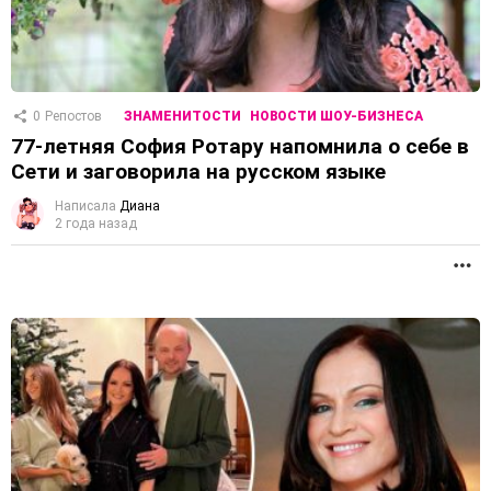
0
Репостов
ЗНАМЕНИТОСТИ
НОВОСТИ ШОУ-БИЗНЕСА
77-летняя София Ротару напомнила о себе в
Сети и заговорила на русском языке
Написала
Диана
2 года назад
П