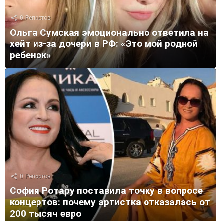
0
Репостов
Ольга Сумская эмоционально ответила на
хейт из-за дочери в РФ: «Это мой родной
ребенок»
0
Репостов
София Ротару поставила точку в вопросе
концертов: почему артистка отказалась от
200 тысяч евро