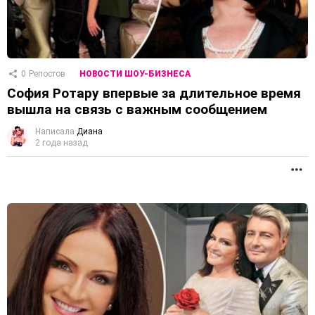
0
Репостов
НОВОСТИ ШОУ-БИЗНЕСА
София Ротару впервые за длительное время
вышла на связь с важным сообщением
Написала
Диана
2 года назад
П