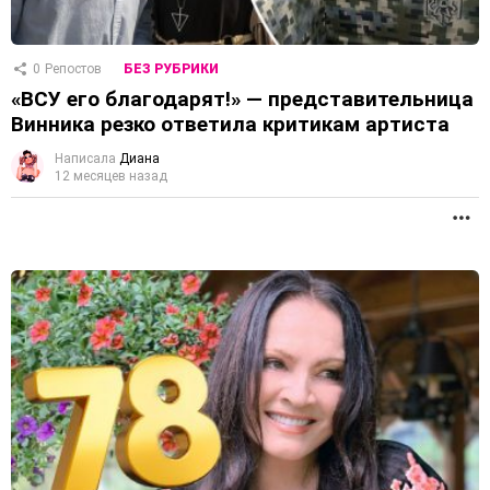
0
Репостов
БЕЗ РУБРИКИ
«ВСУ его благодарят!» — представительница
Винника резко ответила критикам артиста
Написала
Диана
12 месяцев назад
П