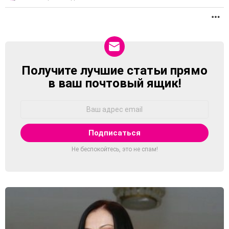
П
Получите лучшие статьи прямо
NEWSLETTER
в ваш почтовый ящик!
Адрес
Email:
Не беспокойтесь, это не спам!