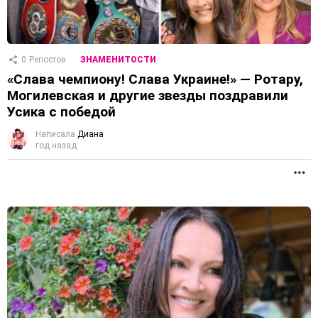
0
Репостов
ЗНАМЕНИТОСТИ
«Слава чемпиону! Слава Украине!» — Ротару,
Могилевская и другие звезды поздравили
Усика с победой
Написала
Диана
год назад
П