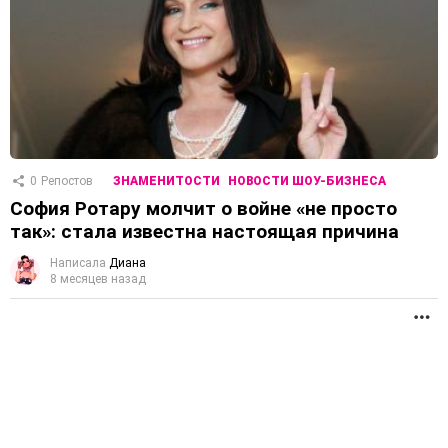
0
Репостов
ЗНАМЕНИТОСТИ
НОВОСТИ ШОУ-БИЗНЕСА
София Ротару молчит о войне «не просто
так»: стала известна настоящая причина
Написала
Диана
8 месяцев назад
П