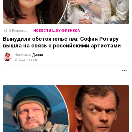
0
Репостов
НОВОСТИ ШОУ-БИЗНЕСА
Вынудили обстоятельства: София Ротару
вышла на связь с российскими артистами
Написала
Диана
2 года назад
П