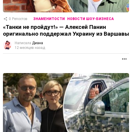
0
Репостов
ЗНАМЕНИТОСТИ
НОВОСТИ ШОУ-БИЗНЕСА
«Танки не пройдут!» — Алексей Панин
оригинально поддержал Украину из Варшавы
Написала
Диана
12 месяцев назад
П