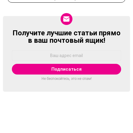
Получите лучшие статьи прямо
NEWSLETTER
в ваш почтовый ящик!
Адрес
Email:
Не беспокойтесь, это не спам!