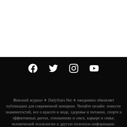
facebook
twitter
instagram
youtube
Женский журнал ✭ DailyStars.Net ✭ ежедневно обновляет
публикации для современной женщине. Читайте онлайн: новости
знаменитостей, все о красоте и моде, здоровье и питании, спорте и
эффективных диетах, отношениях и сексе, карьере и семье,
человеческой психологии и другую полезную информацию.