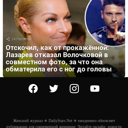
24
Репостов
Отскочил, как от прокажённой:
Лазарев отказал Волочковой в
совместном фото, за что она
обматерила его с ног до головы
facebook
twitter
instagram
youtube
Женский журнал ✭ DailyStars.Net ✭ ежедневно обновляет
публикации для современной женщине. Читайте онлайн: новости