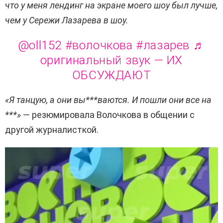
что у меня лендинг на экране моего шоу был лучше,
чем у Сережи Лазарева в шоу.
@oll152
#волочкова
#лазарев
♬
оригинальный звук — ИХ
ОБСУЖДАЮТ
«Я танцую, а они вы***ваются. И пошли они все на
***»
— резюмировала Волочкова в общении с
другой журналисткой.
В
и
д
е
о