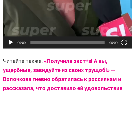
00:00
00:00
Читайте также.
«Получила экст*з! А вы,
ущербные, завидуйте из своих трущоб!» —
Волочкова гневно обратилась к россиянам и
рассказала, что доставило ей удовольствие