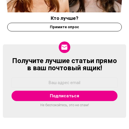
Кто лучше?
Примите опрос
Получите лучшие статьи прямо
NEWSLETTER
в ваш почтовый ящик!
Адрес
Email:
Не беспокойтесь, это не спам!