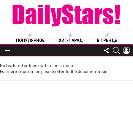
ПОПУЛЯРНОЕ
ХИТ-ПАРАД
В ТРЕНДЕ
FOLLOW
SEARC
L
US
Меню
No featured entries match the criteria.
For more information please refer to the documentation.