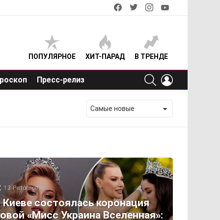
facebook
twitter
instagram
youtube
ПОПУЛЯРНОЕ
ХИТ-ПАРАД
В ТРЕНДЕ
SEARCH
LOGIN
роскоп
Пресс-релиз
13
Репостов
 Киеве состоялась коронация
овой «Мисс Украина Вселенная»: