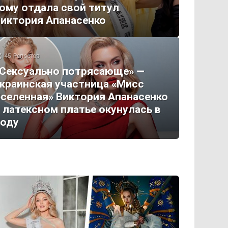
ому отдала свой титул
иктория Апанасенко
45
Репостов
Сексуально потрясающе» —
краинская участница «Мисс
селенная» Виктория Апанасенко
 латексном платье окунулась в
воду