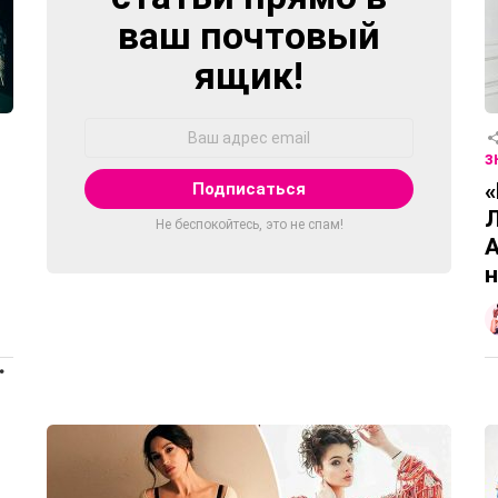
ваш почтовый
ящик!
Адрес
Email:
З
«
Л
Не беспокойтесь, это не спам!
А
н
ПРОДОЛЖЕНИЕ