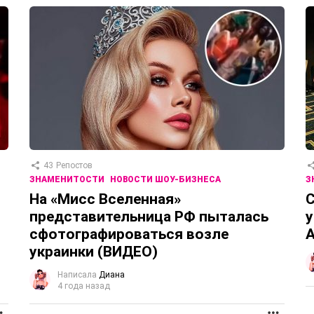
43
Репостов
ЗНАМЕНИТОСТИ
НОВОСТИ ШОУ-БИЗНЕСА
З
На «Мисс Вселенная»
представительница РФ пыталась
у
сфотографироваться возле
А
украинки (ВИДЕО)
Написала
Диана
4 года назад
ПРОДОЛЖЕНИЕ
ПРОД