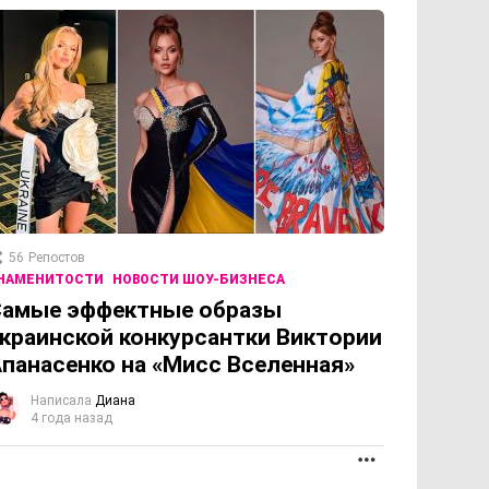
56
Репостов
НАМЕНИТОСТИ
НОВОСТИ ШОУ-БИЗНЕСА
Самые эффектные образы
краинской конкурсантки Виктории
панасенко на «Мисс Вселенная»
Написала
Диана
4 года назад
ПРОДОЛЖЕНИЕ
ОЛЖЕНИЕ