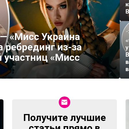
к
В
— «Мисс Украина
«
 ребрединг из-за
у
В
 участниц «Мисс
в
Получите лучшие
NEWSLETTER
статьи прямо в