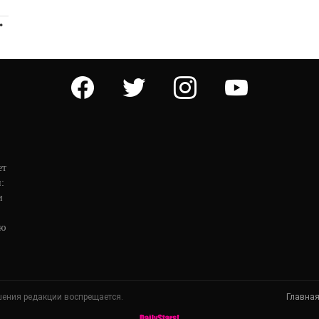
ПРОДОЛЖЕНИЕ
facebook
twitter
instagram
youtube
ет
:
и
ую
шения редакции воспрещается.
Главна