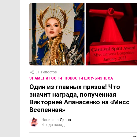
31
Репостов
ЗНАМЕНИТОСТИ
НОВОСТИ ШОУ-БИЗНЕСА
Один из главных призов! Что
значит награда, полученная
Викторией Апанасенко на «Мисс
Вселенная»
Написала
Диана
4 года назад