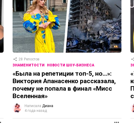
28
Репостов
ЗНАМЕНИТОСТИ
НОВОСТИ ШОУ-БИЗНЕСА
З
«Была на репетиции топ-5, но…»:
«
Виктория Апанасенко рассказала,
к
почему не попала в финал «Мисс
П
Вселенная»
с
Написала
Диана
4 года назад
ПРОДОЛЖЕНИЕ
ПРОД