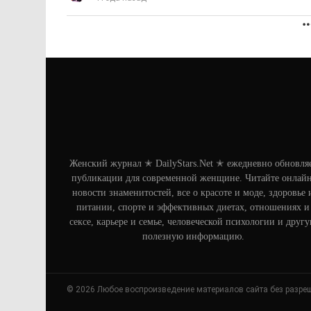
Женский журнал ✭ DailyStars.Net ✭ ежедневно обновля
публикации для современной женщине. Читайте онлайн
новости знаменитостей, все о красоте и моде, здоровье 
питании, спорте и эффективных диетах, отношениях и
сексе, карьере и семье, человеческой психологии и друг
полезную информацию.
© 2026 Любое воспроизведение материалов сайта без разре