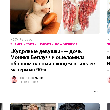
74
Репостов
ЗНАМЕНИТОСТИ
НОВОСТИ ШОУ-БИЗНЕСА
З
«Кудрявые девушки» — дочь
«
Моники Беллуччи ошеломила
и
образом напоминающем стиль её
В
матери из 90-х
«
Написала
Диана
4 года назад
ПРОД