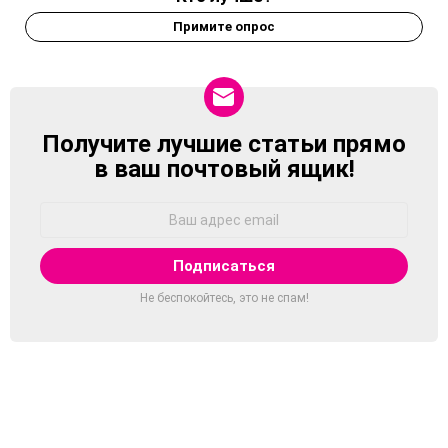
Примите опрос
Получите лучшие статьи прямо
NEWSLETTER
в ваш почтовый ящик!
Адрес
Email:
Не беспокойтесь, это не спам!