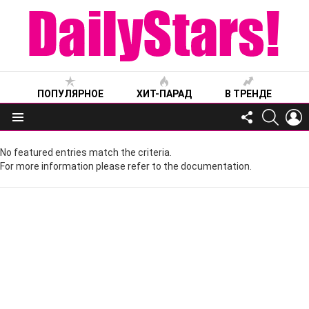
ПОПУЛЯРНОЕ
ХИТ-ПАРАД
В ТРЕНДЕ
FOLLOW
SEARC
L
US
Меню
No featured entries match the criteria.
For more information please refer to the documentation.