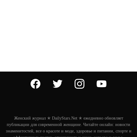
facebook
twitter
instagram
youtube
Женский журнал ✭ DailyStars.Net ✭ ежедневно обновляет
публикации для современной женщине. Читайте онлайн: новости
знаменитостей, все о красоте и моде, здоровье и питании, спорте и