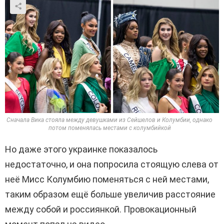
Сначала Вика стояла между девушками из Сейшелов и Колумбии, однако
потом поменялась местами с колумбийкой
Но даже этого украинке показалось
недостаточно, и она попросила стоящую слева от
неё Мисс Колумбию поменяться с ней местами,
таким образом ещё больше увеличив расстояние
между собой и россиянкой. Провокационный