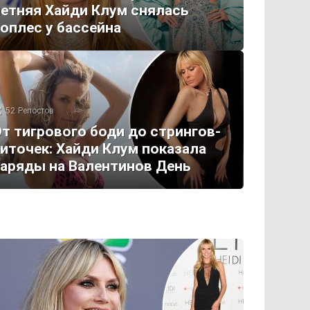
етняя Хайди Клум снялась
оплес у бассейна
52
Репостов
т тигрового боди до стрингов-
иточек: Хайди Клум показала
аряды на Валентинов День