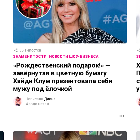
35
Репостов
ЗНАМЕНИТОСТИ
НОВОСТИ ШОУ-БИЗНЕСА
З
«Рождественский подарок!» —
Х
завёрнутая в цветную бумагу
П
Хайди Клум презентовала себя
с
мужу под ёлочкой
у
Написала
Диана
4 года назад
ПРОД