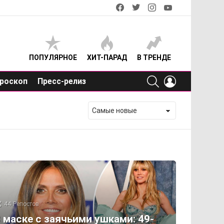
facebook
twitter
instagram
youtube
ПОПУЛЯРНОЕ
ХИТ-ПАРАД
В ТРЕНДЕ
SEARCH
LOGIN
роскоп
Пресс-релиз
44
Репостов
 маске с заячьими ушками: 49-