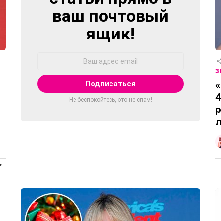
ваш почтовый
ящик!
Адрес
Email:
З
«
4
Не беспокойтесь, это не спам!
р
л
ПРОДОЛЖЕНИЕ