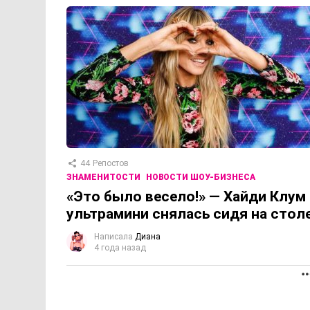
44
Репостов
ЗНАМЕНИТОСТИ
НОВОСТИ ШОУ-БИЗНЕСА
«Это было весело!» — Хайди Клум 
ультрамини снялась сидя на стол
Написала
Диана
4 года назад