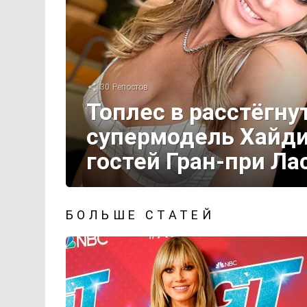
30
Репостов
Топлес в расстёгну
супермодель Хайди
гостей Гран-при Ла
БОЛЬШЕ СТАТЕЙ