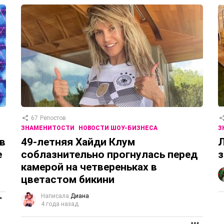
67
Репостов
ЗНАМЕНИТОСТИ
НОВОСТИ ШОУ-БИЗНЕСА
З
в
49-летняя Хайди Клум
Л
е
соблазнительно прогнулась перед
з
камерой на четвереньках в
цветастом бикини
Написала
Диана
ПРОДОЛЖЕНИЕ
4 года назад
ПРОД