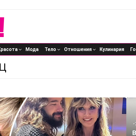
Красота
Мода
Тело
Отношения
Кулинария
Го
Ц
В