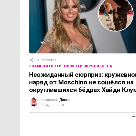
21
Репостов
ЗНАМЕНИТОСТИ
НОВОСТИ ШОУ-БИЗНЕСА
Неожиданный сюрприз: кружевно
наряд от Moschino не сошёлся на
округлившихся бёдрах Хайди Клу
Написала
Диана
4 года назад