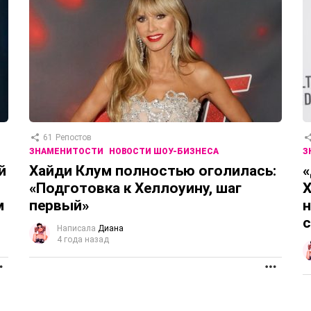
61
Репостов
ЗНАМЕНИТОСТИ
НОВОСТИ ШОУ-БИЗНЕСА
З
й
Хайди Клум полностью оголилась:
«
«Подготовка к Хеллоуину, шаг
Х
м
первый»
н
с
Написала
Диана
4 года назад
ПРОДОЛЖЕНИЕ
ПРОД