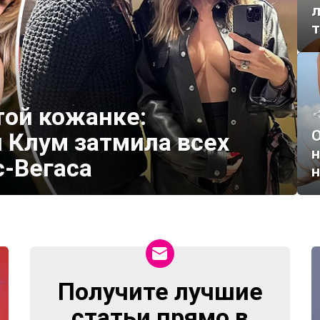
л
т
той кожанке:
О
 Клум затмила всех
н
с-Вегаса
н
Получите лучшие
NEWSLETTER
статьи прямо в