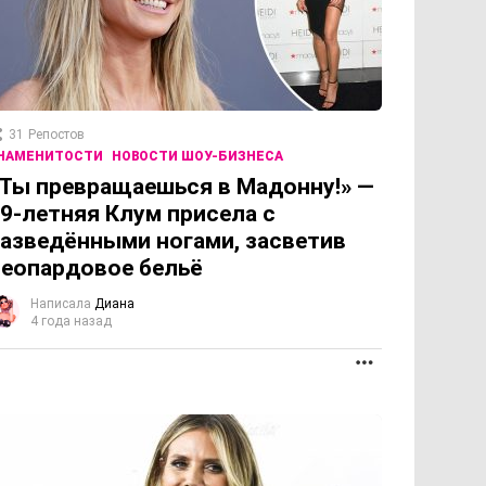
31
Репостов
НАМЕНИТОСТИ
НОВОСТИ ШОУ-БИЗНЕСА
Ты превращаешься в Мадонну!» —
9-летняя Клум присела с
азведёнными ногами, засветив
еопардовое бельё
Написала
Диана
4 года назад
ПРОДОЛЖЕНИЕ