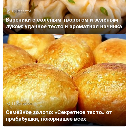
15
Репостов
Вареники с солёным творогом и зелёным
луком: удачное тесто и ароматная начинка
11
Репостов
Семейное золото: «Секретное тесто» от
прабабушки, покорившее всех